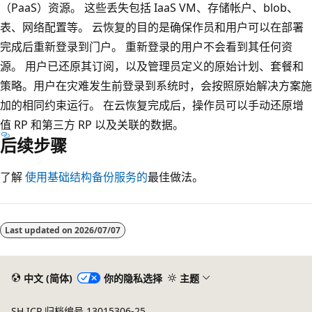
（PaaS）资源。 这些丢失包括 IaaS VM、存储帐户、blob、
表、网络配置等。 云恢复的目的是确保作员和用户可以在部署
完成后重新登录到门户。 重新登录的用户不会看到其任何资
源。 用户已还原其订阅，以及管理员定义的原始计划、套餐和
策略。用户在灾难发生前登录到系统时，会按照原始解决方案施
加的相同约束运行。 在云恢复完成后，操作员可以手动还原增
值 RP 和第三方 RP 以及关联的数据。
后续步骤
了解
使用基础结构备份服务的
最佳做法。
阅
读
Last updated on
2026/07/07
模
式
已
中文 (简体)
你的隐私选择
主题
禁
SH ICP 归档编号 13015306-25