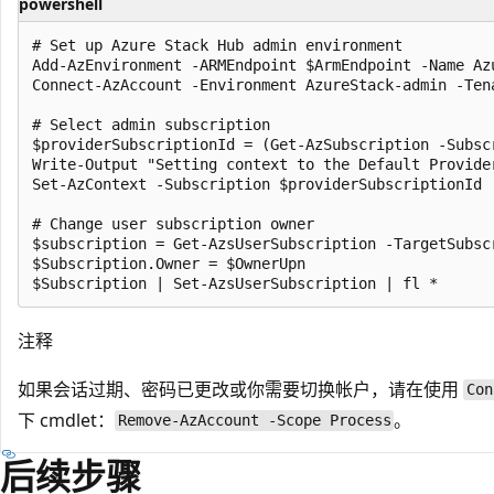
powershell
# Set up Azure Stack Hub admin environment

Add-AzEnvironment -ARMEndpoint $ArmEndpoint -Name Azu
Connect-AzAccount -Environment AzureStack-admin -Tena
# Select admin subscription

$providerSubscriptionId = (Get-AzSubscription -Subsc
Write-Output "Setting context to the Default Provide
Set-AzContext -Subscription $providerSubscriptionId

# Change user subscription owner

$subscription = Get-AzsUserSubscription -TargetSubscr
$Subscription.Owner = $OwnerUpn

注释
如果会话过期、密码已更改或你需要切换帐户，请在使用
Con
下 cmdlet：
。
Remove-AzAccount -Scope Process
后续步骤