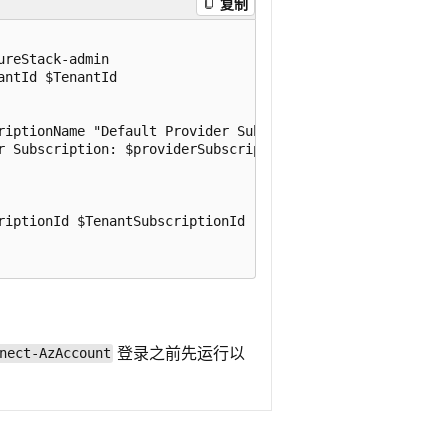
复制
reStack-admin

ntId $TenantId

riptionName "Default Provider Subscription").Id

r Subscription: $providerSubscriptionId"

iptionId $TenantSubscriptionId

登录之前先运行以
nect-AzAccount