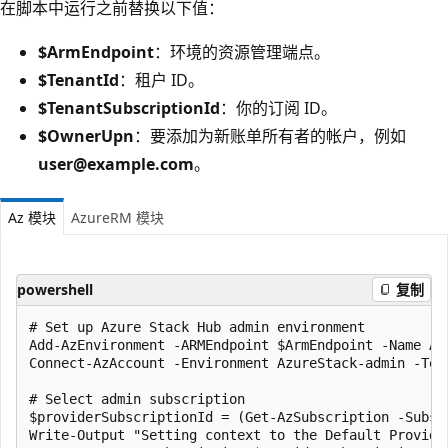
在脚本中运行之前替换以下值：
$ArmEndpoint
：环境的资源管理端点。
$TenantId
：租户 ID。
$TenantSubscriptionId
：你的订阅 ID。
$OwnerUpn
：要添加为新账单所有者的帐户，例如
user@example.com
。
Az 模块
AzureRM 模块
powershell
复制
# Set up Azure Stack Hub admin environment

Add-AzEnvironment -ARMEndpoint $ArmEndpoint -Name Azu
Connect-AzAccount -Environment AzureStack-admin -Tena
# Select admin subscription

$providerSubscriptionId = (Get-AzSubscription -Subsc
Write-Output "Setting context to the Default Provide