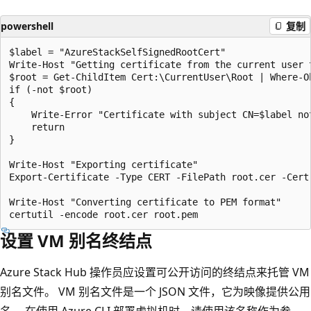
powershell
复制
$label = "AzureStackSelfSignedRootCert"

Write-Host "Getting certificate from the current user 
$root = Get-ChildItem Cert:\CurrentUser\Root | Where-O
if (-not $root)

{

    Write-Error "Certificate with subject CN=$label not
    return

}

Write-Host "Exporting certificate"

Export-Certificate -Type CERT -FilePath root.cer -Cert 
Write-Host "Converting certificate to PEM format"

设置 VM 别名终结点
Azure Stack Hub 操作员应设置可公开访问的终结点来托管 VM
别名文件。 VM 别名文件是一个 JSON 文件，它为映像提供公用
名。 在使用 Azure CLI 部署虚拟机时，请使用该名称作为参