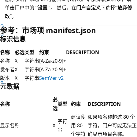
单击门户中的
“设置
”。 然后，在
门户自定义
下选择
“放弃修
改
”。
参考：市场项 manifest.json
标识信息
名称
必选
类型
约束
DESCRIPTION
名称
X
字符串
[A-Za-z0-9]+
发布者
X
字符串
[A-Za-z0-9]+
版本
X
字符串
SemVer v2
元数据
必
名称
类型
约束
DESCRIPTION
选
建议使
如果项名称超过 80 个
字符
显示名称
X
用 80
字符，门户可能无法正
串
个字符
确显示项目名称。