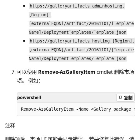
https://galleryartifacts.adminhosting.
[Region].
[externalFQDN]/artifact/20161101/[Template
Name]/DeploymentTemplates/Template.json
https://galleryartifacts.hosting.[Region].
[externalFQDN]/artifact/20161101/[Template
Name]/DeploymentTemplates/Template.json
可以使用
Remove-AzGalleryItem
cmdlet 删除市场
项。 例如：
powershell
复制
注释
删除项后，市场 UI 可能会显示错误。 若要修复此错误，请