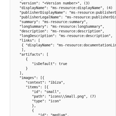
   "version": "<Version number>", (3)

   "displayName": "ms-resource:displayName", (4)

   "publisherDisplayName": "ms-resource:publisherD
   "publisherLegalName": "ms-resource:publisherDis
   "summary": "ms-resource:summary",

   "longSummary": "ms-resource:longSummary",

   "description": "ms-resource:description",

   "longDescription": "ms-resource:description",

   "links": [

    { "displayName": "ms-resource:documentationLi
    ],

   "artifacts": [

      {

         "isDefault": true

      }

   ],

   "images": [{

      "context": "ibiza",

      "items": [{

         "id": "small",

         "path": "icons\\Small.png", (7)

         "type": "icon"

         },

         {

            "id": "medium",
