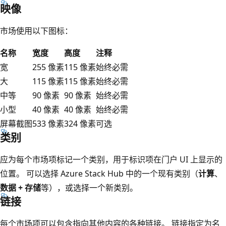
映像
市场使用以下图标：
名称
宽度
高度
注释
宽
255 像素
115 像素
始终必需
大
115 像素
115 像素
始终必需
中等
90 像素
90 像素
始终必需
小型
40 像素
40 像素
始终必需
屏幕截图
533 像素
324 像素
可选
类别
应为每个市场项标记一个类别，用于标识项在门户 UI 上显示的
位置。 可以选择 Azure Stack Hub 中的一个现有类别（
计算
、
数据 + 存储
等），或选择一个新类别。
链接
每个市场项可以包含指向其他内容的各种链接。 链接指定为名