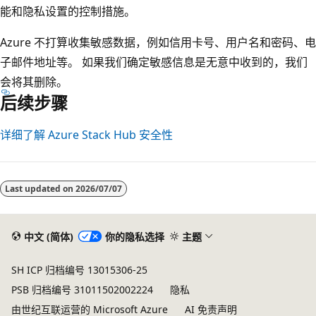
能和隐私设置的控制措施。
Azure 不打算收集敏感数据，例如信用卡号、用户名和密码、电
子邮件地址等。 如果我们确定敏感信息是无意中收到的，我们
会将其删除。
后续步骤
详细了解 Azure Stack Hub 安全性
阅
读
Last updated on
2026/07/07
模
式
已
中文 (简体)
你的隐私选择
主题
禁
SH ICP 归档编号 13015306-25
用
PSB 归档编号 31011502002224
隐私
由世纪互联运营的 Microsoft Azure
AI 免责声明