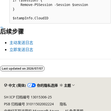
if ($session) {

    Remove-PSSession -Session $session

}

后续步骤
主动发送日志
立即发送日志
阅
读
Last updated on
2026/07/07
模
式
中文 (简体)
你的隐私选择
主题
已
禁
SH ICP 归档编号 13015306-25
用
PSB 归档编号 31011502002224
隐私
由世纪互联运营的 Microsoft Azure
AI 免责声明