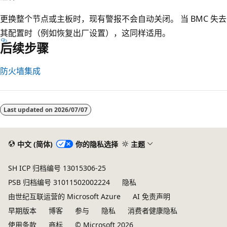
更换整个节点或主板时，现有警报不会自动关闭。 当 BMC 失去
其配置时（例如恢复出厂设置），这同样适用。
后续步骤
防火墙集成
阅
读
Last updated on
2026/07/07
模
式
已
中文 (简体)
你的隐私选择
主题
禁
SH ICP 归档编号 13015306-25
用
PSB 归档编号 31011502002224
隐私
由世纪互联运营的 Microsoft Azure
AI 免责声明
早期版本
博客
参与
隐私
消费者健康隐私
使用条款
商标
© Microsoft 2026