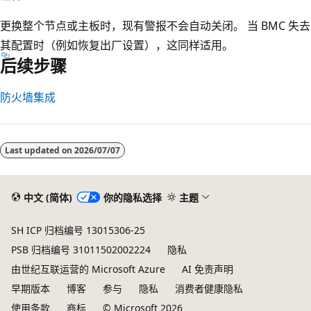
更换整个节点或主板时，现有警报不会自动关闭。 当 BMC 失去
其配置时（例如恢复出厂设置），这同样适用。
后续步骤
防火墙集成
阅
读
Last updated on
2026/07/07
模
式
已
中文 (简体)
你的隐私选择
主题
禁
SH ICP 归档编号 13015306-25
用
PSB 归档编号 31011502002224
隐私
由世纪互联运营的 Microsoft Azure
AI 免责声明
早期版本
博客
参与
隐私
消费者健康隐私
使用条款
商标
© Microsoft 2026