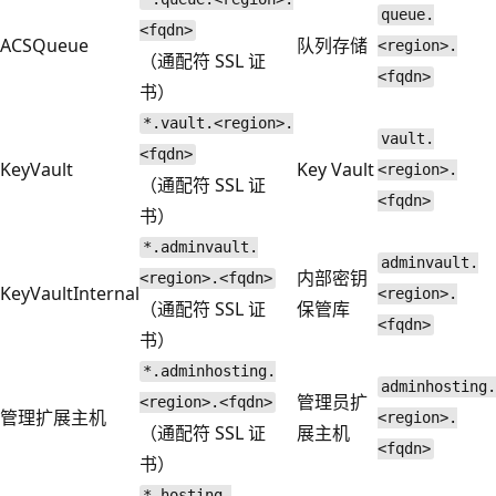
queue.
<fqdn>
ACSQueue
队列存储
<region>.
（通配符 SSL 证
<fqdn>
书）
*.vault.<region>.
vault.
<fqdn>
KeyVault
Key Vault
<region>.
（通配符 SSL 证
<fqdn>
书）
*.adminvault.
adminvault.
内部密钥
<region>.<fqdn>
KeyVaultInternal
<region>.
（通配符 SSL 证
保管库
<fqdn>
书）
*.adminhosting.
adminhosting.
管理员扩
<region>.<fqdn>
管理扩展主机
<region>.
（通配符 SSL 证
展主机
<fqdn>
书）
*.hosting.