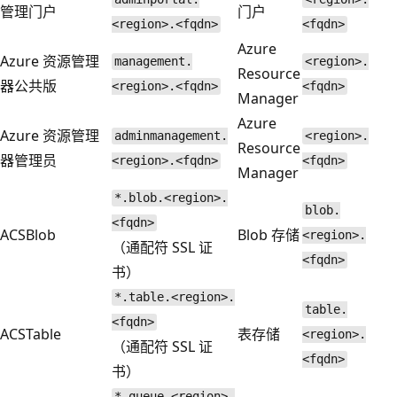
管理门户
门户
<region>.<fqdn>
<fqdn>
Azure
Azure 资源管理
management.
<region>.
Resource
器公共版
<region>.<fqdn>
<fqdn>
Manager
Azure
Azure 资源管理
adminmanagement.
<region>.
Resource
器管理员
<region>.<fqdn>
<fqdn>
Manager
*.blob.<region>.
blob.
<fqdn>
ACSBlob
Blob 存储
<region>.
（通配符 SSL 证
<fqdn>
书）
*.table.<region>.
table.
<fqdn>
ACSTable
表存储
<region>.
（通配符 SSL 证
<fqdn>
书）
*.queue.<region>.