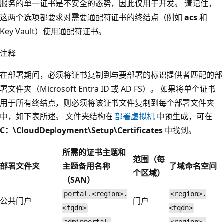
服务的单一证书是不安全的态势，因此仅用于开发。 请记住，
这两个选项都要求对需要通配符证书的终结点（例如
acs
和
Key Vault）使用通配符证书。
注释
在部署期间，必须将证书复制到与要部署的标识提供者匹配的部
署文件夹（Microsoft Entra ID 或 AD FS）。 如果将单个证书
用于所有终结点，则必须将该证书文件复制到每个部署文件夹
中，如下表所述。 文件夹结构在
部署虚拟机
中预生成，可在
C：\CloudDeployment\Setup\Certificates
中找到。
所需的证书主题和
范围（每
部署文件夹
主题备用名称
子域命名空间
个区域）
（SAN）
portal.<region>.
<region>.
公共门户
门户
<fqdn>
<fqdn>
adminportal.
<region>.