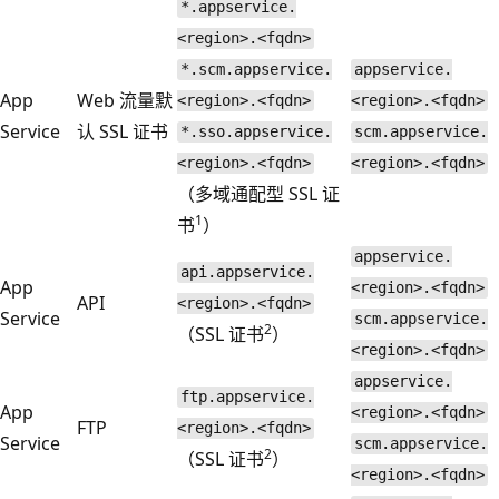
*.appservice.
<region>.<fqdn>
*.scm.appservice.
appservice.
App
Web 流量默
<region>.<fqdn>
<region>.<fqdn>
Service
认 SSL 证书
*.sso.appservice.
scm.appservice.
<region>.<fqdn>
<region>.<fqdn>
（多域通配型 SSL 证
1
书
）
appservice.
api.appservice.
App
<region>.<fqdn>
API
<region>.<fqdn>
Service
scm.appservice.
2
（SSL 证书
）
<region>.<fqdn>
appservice.
ftp.appservice.
App
<region>.<fqdn>
FTP
<region>.<fqdn>
Service
scm.appservice.
2
（SSL 证书
）
<region>.<fqdn>