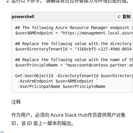
运行以下命令。 请确保将占位符替换为与环境匹配的值。
powershell
复制
## The following Azure Resource Manager endpoint 
$userARMEndpoint = "https://management.local.azure
## Replace the following value with the directory 
$userDirectoryTenantId = "3160cbf5-c227-49dd-8654-
## Replace the following value with the name of th
$userPrincipleName = "myaccount@contoso.partner.on
Get-UserObjectId -DirectoryTenantId $userDirectory
 -AzsArmEndpoint $userARMEndpoint `

注释
作为用户，必须向 Azure Stack Hub作员提供用户对象
ID，该 ID 是上一脚本的输出。