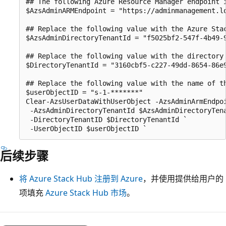
## The following Azure Resource Manager endpoint 
$AzsAdminARMEndpoint = "https://adminmanagement.lo
## Replace the following value with the Azure Stac
$AzsAdminDirectoryTenantId = "f5025bf2-547f-4b49-9
## Replace the following value with the directory 
$DirectoryTenantId = "3160cbf5-c227-49dd-8654-86e9
## Replace the following value with the name of th
$userObjectID = "s-1-*******"

Clear-AzsUserDataWithUserObject -AzsAdminArmEndpoi
 -AzsAdminDirectoryTenantId $AzsAdminDirectoryTena
 -DirectoryTenantID $DirectoryTenantId `

后续步骤
将 Azure Stack Hub 注册到 Azure
，并使用提供给用户的
项填充
Azure Stack Hub 市场
。