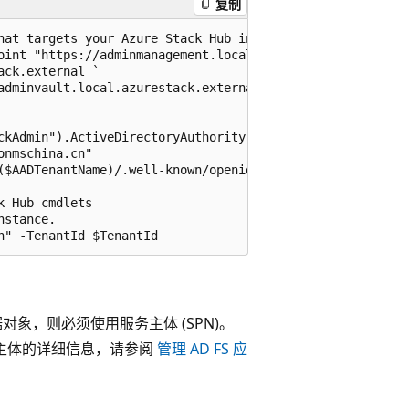
复制
hat targets your Azure Stack Hub instance. Get your Azure
oint "https://adminmanagement.local.azurestack.external" 
ck.external `

adminvault.local.azurestack.external

ckAdmin").ActiveDirectoryAuthority.TrimEnd('/')

nmschina.cn"

($AADTenantName)/.well-known/openid-configuration").issue
 Hub cmdlets

stance.

对象，则必须使用服务主体 (SPN)。
务的服务主体的详细信息，请参阅
管理 AD FS 应