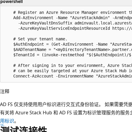
powershell
    # Register an Azure Resource Manager environment t
    Add-AzEnvironment -Name "AzureStackAdmin" -ArmEndp
      -AzureKeyVaultDnsSuffix adminvault.local.azuresta
      -AzureKeyVaultServiceEndpointResourceId https://
    # Set your tenant name.

    $AuthEndpoint = (Get-AzEnvironment -Name "AzureSta
    $AADTenantName = "<myDirectoryTenantName>.partner.o
    $TenantId = (invoke-restmethod "$($AuthEndpoint)/$
    # After signing in to your environment, Azure Stack
    # can be easily targeted at your Azure Stack Hub in
注释
AD FS 仅支持使用用户标识进行交互式身份验证。 如果需要凭据
有关将 Azure Stack Hub 和 AD FS 设置为标识管理服
用标识
。
测试连接性