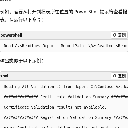
例如，若要从打开到报表所在位置的 PowerShell 提示符查看报
表，请运行以下命令：
powershell
复制
输出类似于以下示例：
shell
复制
Reading All Validation(s) from Report C:\Contoso-AzsRea
############### Certificate Validation Summary ########
Certificate Validation results not available.

############### Registration Validation Summary #######
Azure Registration Validation results not available.
