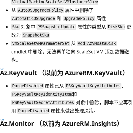
VirtualMachineScaleSetVMInstanceView
从
属性中删除了
AutoOSUpgradePolicy
和
属性
AutomaticOSUpgrade
UpgradePolicy
对象中
属性的类型从
更
Sku
PSSnapshotUpdate
DiskSku
改为
SnapshotSku
从
VmScaleSetVMParameterSet
Add-AzVMDataDisk
cmdlet 中删除，无法再单独向 ScaleSet VM 添加数据磁
盘。
Az.KeyVault （以前为 AzureRM.KeyVault）
属性已从
、
PurgeDisabled
PSKeyVaultKeyAttributes
和
PSKeyVaultKeyIdentityItem
对象中删除，脚本不应再引
PSKeyVaultSecretAttributes
用
属性来做出处理决策。
PurgeDisabled
Az.Monitor （以前为 AzureRM.Insights）