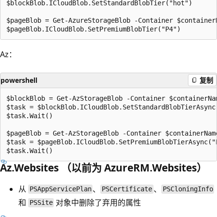
$blockBlob.ICloudBlob.SetStandardBlobTier("hot")

$pageBlob = Get-AzureStorageBlob -Container $container
Az：
powershell
复制
$blockBlob = Get-AzStorageBlob -Container $containerNa
$task = $blockBlob.ICloudBlob.SetStandardBlobTierAsync(
$task.Wait()

$pageBlob = Get-AzStorageBlob -Container $containerNam
$task = $pageBlob.ICloudBlob.SetPremiumBlobTierAsync("P
Az.Websites （以前为 AzureRM.Websites）
从
、
、
PSAppServicePlan
PSCertificate
PSCloningInfo
和
对象中删除了弃用的属性
PSSite