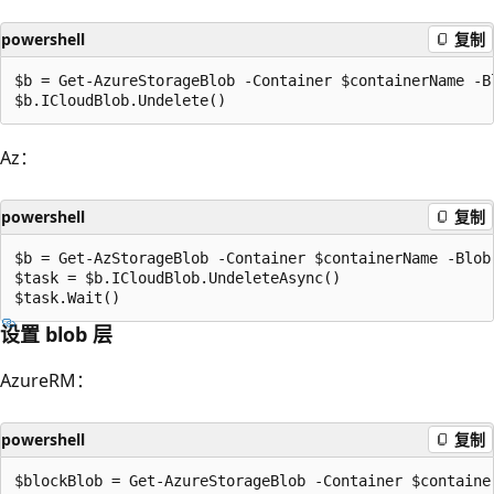
powershell
复制
$b = Get-AzureStorageBlob -Container $containerName -B
Az：
powershell
复制
$b = Get-AzStorageBlob -Container $containerName -Blob
$task = $b.ICloudBlob.UndeleteAsync()

设置 blob 层
AzureRM：
powershell
复制
$blockBlob = Get-AzureStorageBlob -Container $containe