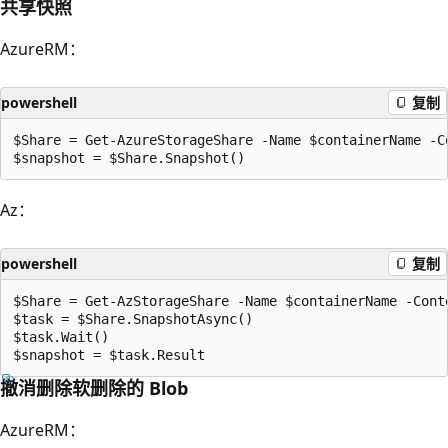
共享快照
AzureRM：
powershell
复制
$Share = Get-AzureStorageShare -Name $containerName -Co
Az：
powershell
复制
$Share = Get-AzStorageShare -Name $containerName -Conte
$task = $Share.SnapshotAsync()

$task.Wait()

撤消删除软删除的 Blob
AzureRM：