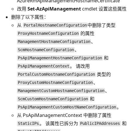
AzureRmApiManagementHostnameCertificate
改用
Set-AzApiManagement
cmdlet 设置这些属性
删除了以下属性：
从
中删除了类型
PortalHostnameConfiguration
的属性
ProxyHostnameConfiguration
、
ManagementHostnameConfiguration
、
ScmHostnameConfiguration
和
PsApiManagementHostnameConfiguration
。 请改用
PsApiManagementContext
类型的
PortalCustomHostnameConfiguration
、
ProxyCustomHostnameConfiguration
、
ManagementCustomHostnameConfiguration
和
ScmCustomHostnameConfiguration
。
PsApiManagementCustomHostNameConfiguration
从 PsApiManagementContext 中删除了属性
。 该属性已拆分为
和
StaticIPs
PublicIPAddresses