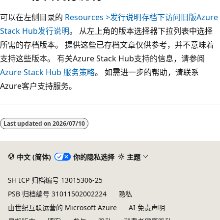
可以在左侧目录的
Resources >发行说明存档下访问旧版Azure
Stack Hub发行说明
。 从左上角的版本选择器下拉列表中选择
所需的存档版本。 提供这些已存档文章仅供参考，并不意味着
支持这些版本。 有关Azure Stack Hub支持的信息，请参阅
Azure Stack Hub 服务策略
。 如需进一步的帮助，请联系
Azure客户支持服务。
阅
读
Last updated on
2026/07/10
模
式
已
中文 (简体)
你的隐私选择
主题
禁
SH ICP 归档编号 13015306-25
用
PSB 归档编号 31011502002224
隐私
由世纪互联运营的 Microsoft Azure
AI 免责声明