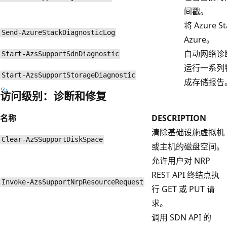
间戳。
将 Azure
Send-AzureStackDiagnosticLog
Azure。
自动网络诊
Start-AzsSupportSdnDiagnostic
运行一系列
Start-AzsSupportStorageDiagnostic
成存储报告
访问级别：诊断和修复
名称
DESCRIPTION
清除基础设施虚拟机
Clear-AzSSupportDiskSpace
或主机的磁盘空间。
允许用户对 NRP
REST API 终结点执
Invoke-AzsSupportNrpResourceRequest
行 GET 或 PUT 请
求。
调用 SDN API 的