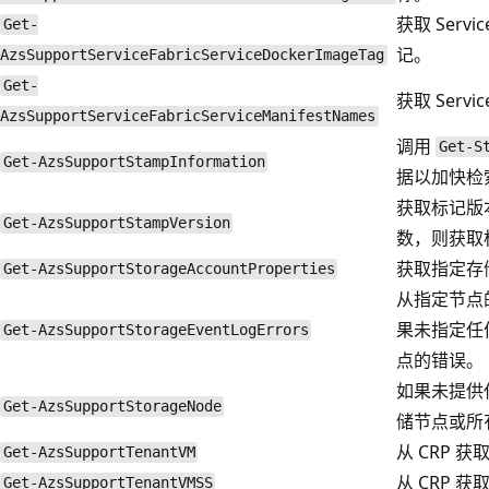
获取 Servi
Get-
记。
AzsSupportServiceFabricServiceDockerImageTag
Get-
获取 Servi
AzsSupportServiceFabricServiceManifestNames
调用
Get-S
Get-AzsSupportStampInformation
据以加快检
获取标记版
Get-AzsSupportStampVersion
数，则获取
获取指定存
Get-AzsSupportStorageAccountProperties
从指定节点
果未指定任
Get-AzsSupportStorageEventLogErrors
点的错误。
如果未提供
Get-AzsSupportStorageNode
储节点或所
从 CRP 获
Get-AzsSupportTenantVM
从 CRP 获
Get-AzsSupportTenantVMSS