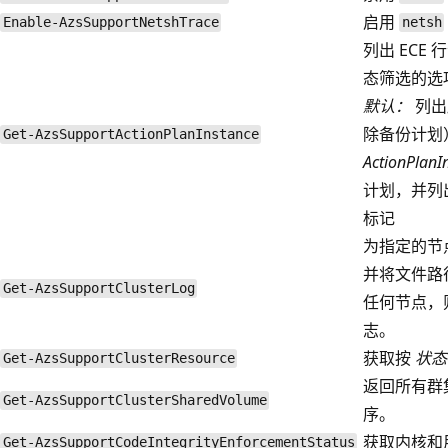
启用
Enable-AzsSupportNetshTrace
netsh
列出 ECE
态筛选的选
默认：
列出
除备份计划
Get-AzsSupportActionPlanInstance
ActionPlan
计划，并列
标记
为指定的节
并将文件路
Get-AzsSupportClusterLog
任何节点，
志。
获取按
状态
Get-AzsSupportClusterResource
返回所有群
Get-AzsSupportClusterSharedVolume
序。
获取内核和
Get-AzsSupportCodeIntegrityEnforcementStatus