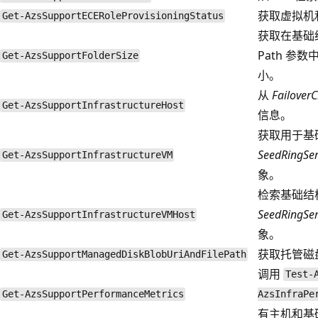
获取虚拟机
Get-AzsSupportECERoleProvisioningStatus
获取在基础
Path 参
Get-AzsSupportFolderSize
小。
从
FailoverC
Get-AzsSupportInfrastructureHost
信息。
获取用于基础
SeedRingSer
Get-AzsSupportInfrastructureVM
象。
检索基础结构
SeedRingSer
Get-AzsSupportInfrastructureVMHost
象。
获取托管磁盘的
Get-AzsSupportManagedDiskBlobUriAndFilePath
调用
Test-
Get-AzsSupportPerformanceMetrics
AzsInfraPe
有主机和基