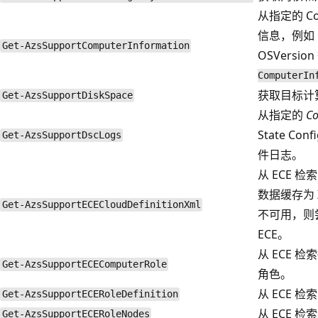
从指定的 Co
信息，例如 U
Get-AzsSupportComputerInformation
OSVersio
ComputerIn
获取目标计
Get-AzsSupportDiskSpace
从指定的
C
State Con
Get-AzsSupportDscLogs
件日志。
从 ECE 检索
数据缓存为 X
Get-AzsSupportECECloudDefinitionXml
不可用，则
ECE。
从 ECE 检
Get-AzsSupportECEComputerRole
角色
。
从 ECE 
Get-AzsSupportECERoleDefinition
从 ECE 
Get-AzsSupportECERoleNodes