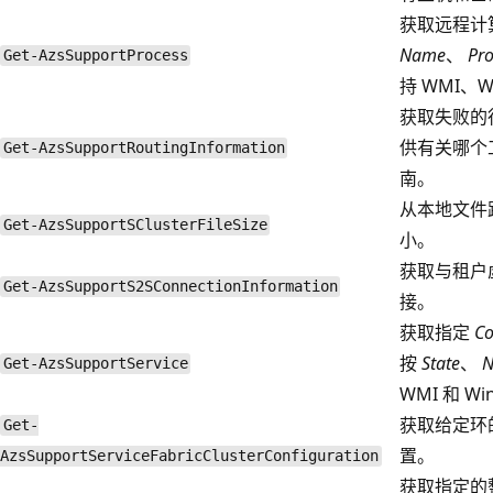
获取远程计
Name
、
Pro
Get-AzsSupportProcess
持 WMI、W
获取失败的
供有关哪个
Get-AzsSupportRoutingInformation
南。
从本地文件
Get-AzsSupportSClusterFileSize
小。
获取与租户
Get-AzsSupportS2SConnectionInformation
接。
获取指定
C
按
State
、
Get-AzsSupportService
WMI 和 W
获取给定环的 S
Get-
置。
AzsSupportServiceFabricClusterConfiguration
获取指定的