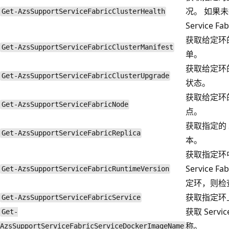
况。 如果
Get-AzsSupportServiceFabricClusterHealth
Service Fa
获取给定环的 S
Get-AzsSupportServiceFabricClusterManifest
单。
获取给定环的 S
Get-AzsSupportServiceFabricClusterUpgrade
状态。
获取给定环的 S
Get-AzsSupportServiceFabricNode
点。
获取指定的 Se
Get-AzsSupportServiceFabricReplica
本。
获取指定环
Service 
Get-AzsSupportServiceFabricRuntimeVersion
定环，则检查所有
获取指定环上的 
Get-AzsSupportServiceFabricService
获取 Servi
Get-
称。
AzsSupportServiceFabricServiceDockerImageName