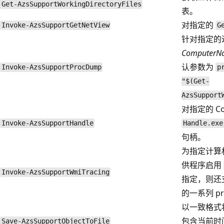
Get-AzsSupportWorkingDirectoryFiles
表。
对指定的
Invoke-AzsSupportGetNetView
G
针对指定的进
ComputerN
认参数为
Invoke-AzsSupportProcDump
p
"$(Get-
AzsSupport
对指定的 Co
Invoke-AzsSupportHandle
Handle.exe
句柄。
为指定计算机
供程序启用
Invoke-AzsSupportWmiTracing
指定，则还支持
的一系列 pr
以一致格式
包含当前时
Save-AzsSupportObjectToFile