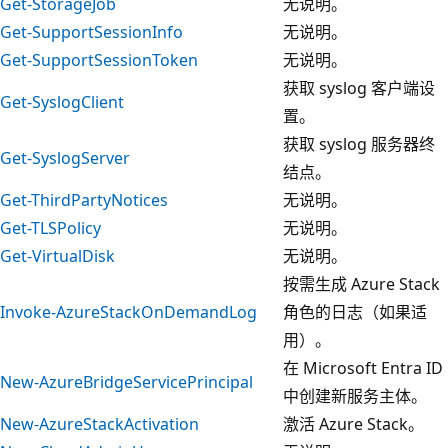
Get-StorageJob
无说明。
Get-SupportSessionInfo
无说明。
Get-SupportSessionToken
无说明。
获取 syslog 客户端设
Get-SyslogClient
置。
获取 syslog 服务器终
Get-SyslogServer
结点。
Get-ThirdPartyNotices
无说明。
Get-TLSPolicy
无说明。
Get-VirtualDisk
无说明。
按需生成 Azure Stack
Invoke-AzureStackOnDemandLog
角色的日志（如果适
用）。
在 Microsoft Entra ID
New-AzureBridgeServicePrincipal
中创建新服务主体。
New-AzureStackActivation
激活 Azure Stack。