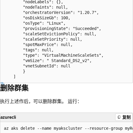
        "nodeLabels": {},

        "nodeTaints": null,

        "orchestratorVersion": "1.20.7",

        "osDiskSizeGb": 100,

        "osType": "Linux",

        "provisioningState": "Succeeded",

        "scaleSetEvictionPolicy": null,

        "scaleSetPriority": null,

        "spotMaxPrice": null,

        "tags": null,

        "type": "VirtualMachineScaleSets",

        "vmSize": " Standard_DS2_v2",

        "vnetSubnetId": null

        }

删除群集
执行上述作后，可以删除群集。 运行：
azurecli
复制