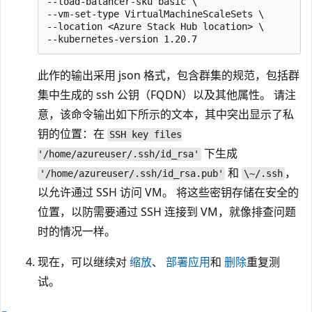
--load-balancer-sku basic \

--vm-set-type VirtualMachineScaleSets \

--location <Azure Stack Hub location> \

此作的输出采用 json 格式，包含群集的规范，包括群
集中生成的 ssh 公钥（FQDN）以及其他属性。 请注
意，该命令输出如下所示的文本，其中突出显示了私
钥的位置：在
SSH key files
下生成
'/home/azureuser/.ssh/id_rsa'
和
，
'/home/azureuser/.ssh/id_rsa.pub'
\~/.ssh
以允许通过 SSH 访问 VM。 将这些密钥存储在安全的
位置，以防需要通过 SSH 连接到 VM，就像排查问题
时的情况一样。
现在，可以继续对
缩放
、
部署应用
和
删除
重复测
试。