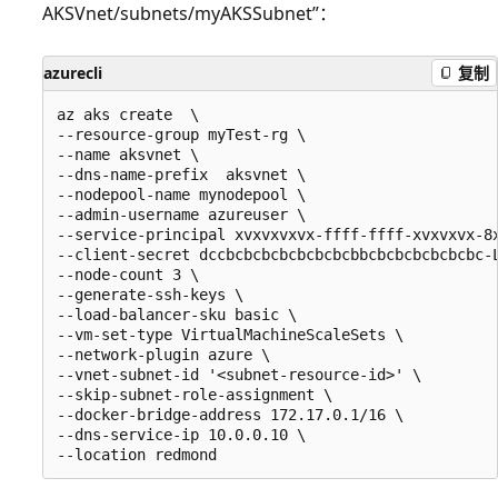
AKSVnet/subnets/myAKSSubnet”：
azurecli
复制
az aks create  \ 

--resource-group myTest-rg \

--name aksvnet \

--dns-name-prefix  aksvnet \

--nodepool-name mynodepool \

--admin-username azureuser \

--service-principal xvxvxvxvx-ffff-ffff-xvxvxvx-8x
--client-secret dccbcbcbcbcbcbcbcbbcbcbcbcbcbcbc-L
--node-count 3 \

--generate-ssh-keys \

--load-balancer-sku basic \

--vm-set-type VirtualMachineScaleSets \

--network-plugin azure \

--vnet-subnet-id '<subnet-resource-id>' \

--skip-subnet-role-assignment \

--docker-bridge-address 172.17.0.1/16 \

--dns-service-ip 10.0.0.10 \
