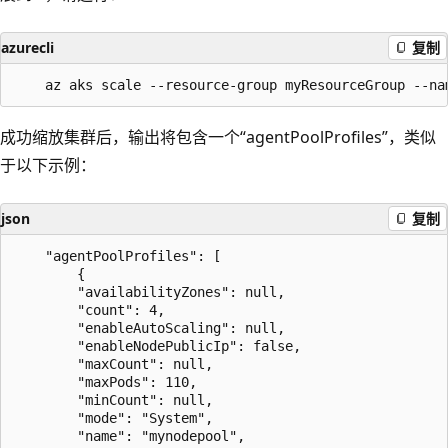
azurecli
复制
成功缩放集群后，输出将包含一个“agentPoolProfiles”，类似
于以下示例：
json
复制
    "agentPoolProfiles": [

        {

        "availabilityZones": null,

        "count": 4,

        "enableAutoScaling": null,

        "enableNodePublicIp": false,

        "maxCount": null,

        "maxPods": 110,

        "minCount": null,

        "mode": "System",

        "name": "mynodepool",
