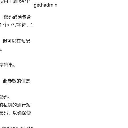
 1 到 64 个
gethadmin
。 密码必须包含
，1 个小写字符，1
码，但可以在预配
符。
钥字符串。
。 此参数的值是
员密码。
关联的私钥的通行短
密码，以确保使