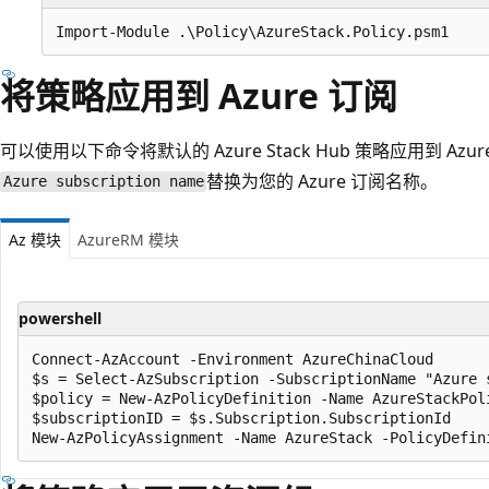
将策略应用到 Azure 订阅
可以使用以下命令将默认的 Azure Stack Hub 策略应用到 A
替换为您的 Azure 订阅名称。
Azure subscription name
Az 模块
AzureRM 模块
powershell
Connect-AzAccount -Environment AzureChinaCloud

$s = Select-AzSubscription -SubscriptionName "Azure s
$policy = New-AzPolicyDefinition -Name AzureStackPol
$subscriptionID = $s.Subscription.SubscriptionId
