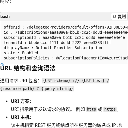
响应：
bash
复制
offerId : /delegatedProviders/default/offers/92F30E5D-F
id : /subscriptions/aaaa0a0a-bb1b-cc2c-dd3d-eeeeee4e4e4
subscriptionId : aaaa0a0a-bb1b-cc2c-dd3d-eeeeee4e4e4e

tenantId : bbbbcccc-1111-dddd-2222-eeee3333ffff

displayName : Default Provider Subscription

state : Enabled

URL 结构和查询语法
通用请求 URI 包含：
{URI-scheme} :// {URI-host} /
{resource-path} ? {query-string}
URI 方案
：
URI 指示用于发送请求的协议。 例如
或
。
http
https
URI 主机
：
该主机指定 REST 服务终结点所在服务器的域名或 IP 地