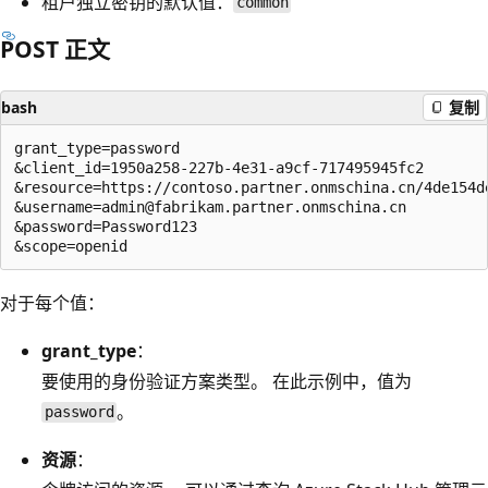
租户独立密钥的默认值：
common
POST 正文
bash
复制
grant_type=password

&client_id=1950a258-227b-4e31-a9cf-717495945fc2

&resource=https://contoso.partner.onmschina.cn/4de154de
&username=admin@fabrikam.partner.onmschina.cn

&password=Password123

对于每个值：
grant_type
：
要使用的身份验证方案类型。 在此示例中，值为
。
password
资源
：