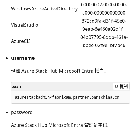
00000002-0000-0000-
WindowsAzureActiveDirectory
c000-000000000000
872cd9fa-d31f-45e0-
VisualStudio
9eab-6e460a02d1f1
04b07795-8ddb-461a-
AzureCLI
bbee-02f9e1bf7b46
username
例如 Azure Stack Hub Microsoft Entra 帐户：
bash
复制
password
Azure Stack Hub Microsoft Entra 管理员密码。