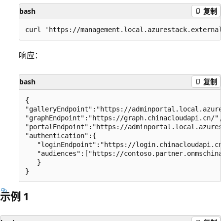
bash
复制
响应：
bash
复制
{

"galleryEndpoint":"https://adminportal.local.azure
"graphEndpoint":"https://graph.chinacloudapi.cn/",
"portalEndpoint":"https://adminportal.local.azures
"authentication":{

   "loginEndpoint":"https://login.chinacloudapi.cn
   "audiences":["https://contoso.partner.onmschina
   }

示例 1