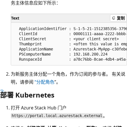
务主体信息应如下所示：
Text
复制
  ApplicationIdentifier : S-1-5-21-1512385356-3796
  ClientId              : 00001111-aaaa-2222-bbbb-
  ClientSecret          : <your client secret>

  Thumbprint            : <often this value is emp
  ApplicationName       : Azurestack-MyApp-c30febe
  PSComputerName        : 192.168.200.224

为新服务主体分配一个角色，作为订阅的参与者。 有关说
明，请参阅
“分配角色
”。
部署 Kubernetes
打开 Azure Stack Hub 门户
。
https://portal.local.azurestack.external