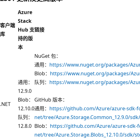
Azure
Stack
客户端
Hub 支
链接
库
持的版
本
NuGet 包：
通用：
https://www.nuget.org/packages/Azu
Blob：
https://www.nuget.org/packages/Azur
通用：
队列：
https://www.nuget.org/packages/Azur
12.9.0
Blob：
GitHub 版本：
.NET
12.10.0
通用：
https://github.com/Azure/azure-sdk-f
队列：
net/tree/Azure.Storage.Common_12.9.0/sd
12.8.0
Blob：
https://github.com/Azure/azure-sdk-f
net/tree/Azure.Storage.Blobs_12.10.0/sdk/s