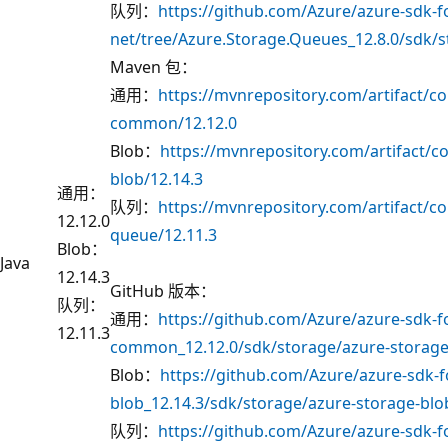
队列：
https://github.com/Azure/azure-sdk-f
net/tree/Azure.Storage.Queues_12.8.0/sdk/
Maven 包：
通用：
https://mvnrepository.com/artifact/c
common/12.12.0
Blob：
https://mvnrepository.com/artifact/c
blob/12.14.3
通用：
队列：
https://mvnrepository.com/artifact/c
12.12.0
queue/12.11.3
Blob：
Java
12.14.3
GitHub 版本：
队列：
通用：
https://github.com/Azure/azure-sdk-fo
12.11.3
common_12.12.0/sdk/storage/azure-stora
Blob：
https://github.com/Azure/azure-sdk-f
blob_12.14.3/sdk/storage/azure-storage-blo
队列：
https://github.com/Azure/azure-sdk-fo