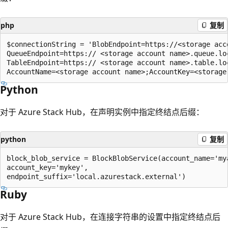
php
复制
$connectionString = 'BlobEndpoint=https://<storage acc
QueueEndpoint=https:// <storage account name>.queue.loc
TableEndpoint=https:// <storage account name>.table.loc
Python
对于 Azure Stack Hub，在声明实例中指定终结点后缀：
python
复制
block_blob_service = BlockBlobService(account_name='mya
account_key='mykey',

Ruby
对于 Azure Stack Hub，在连接字符串的设置中指定终结点后