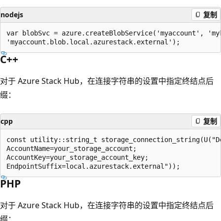
nodejs
复制
var blobSvc = azure.createBlobService('myaccount', 'myk
C++
对于 Azure Stack Hub，在连接字符串的设置中指定终结点后
缀：
cpp
复制
const utility::string_t storage_connection_string(U("De
AccountName=your_storage_account;

AccountKey=your_storage_account_key;

PHP
对于 Azure Stack Hub，在连接字符串的设置中指定终结点后
缀：