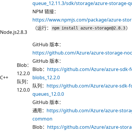
queue_12.11.3/sdk/storage/azure-storage-
NPM 链接：
https://www.npmjs.com/package/azure-sto
（运行：
）
npm install azure-storage@2.8.3
Node.js
2.8.3
GitHub 版本：
https://github.com/Azure/azure-storage-nod
GitHub 版本：
Blob：
Blob：
https://github.com/Azure/azure-sdk-f
12.2.0
C++
blobs_12.2.0
队列：
队列：
https://github.com/Azure/azure-sdk-f
12.0.0
queues_12.0.0
GitHub 版本：
通用：
https://github.com/Azure/azure-stora
common
Blob：
https://github.com/Azure/azure-stora