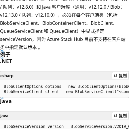
/ 队列：v12.8.0）和 Java 客户端库（通用：v12.12.0 / Blob：
v12.13.0 / 队列：v12.10.0），必须在每个客户端类（包括
BlobServiceClient、BlobContainerClient、BlobClient、
QueueServiceClient 和 QueueClient）中显式指定
serviceVersion，因为 Azure Stack Hub 目前不支持在客户端
类中指定默认版本 。
例子
.NET
csharp
复制
BlobClientOptions options = new BlobClientOptions(Blob
Java
java
复制
BlobServiceVersion version = BlobServiceVersion.V2019_0