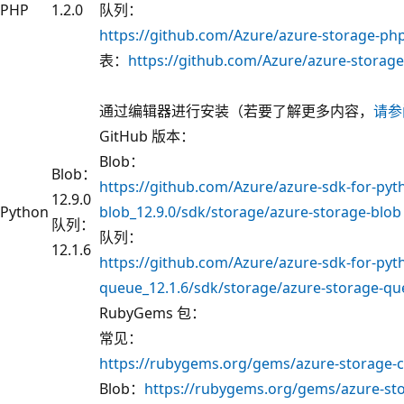
PHP
1.2.0
队列：
https://github.com/Azure/azure-storage-php
表：
https://github.com/Azure/azure-storage-
通过编辑器进行安装（若要了解更多内容，
请参
GitHub 版本：
Blob：
Blob：
https://github.com/Azure/azure-sdk-for-pyt
12.9.0
Python
blob_12.9.0/sdk/storage/azure-storage-blob
队列：
队列：
12.1.6
https://github.com/Azure/azure-sdk-for-pyt
queue_12.1.6/sdk/storage/azure-storage-q
RubyGems 包：
常见：
https://rubygems.org/gems/azure-storage-
Blob：
https://rubygems.org/gems/azure-sto