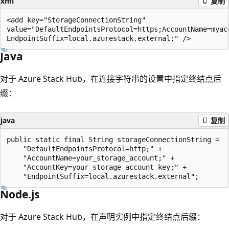
xml
复制
<add key="StorageConnectionString"

value="DefaultEndpointsProtocol=https;AccountName=myacc
Java
对于 Azure Stack Hub，在连接字符串的设置中指定终结点后
缀：
java
复制
public static final String storageConnectionString =

    "DefaultEndpointsProtocol=http;" +

    "AccountName=your_storage_account;" +

    "AccountKey=your_storage_account_key;" +

Node.js
对于 Azure Stack Hub，在声明实例中指定终结点后缀：