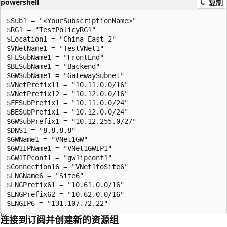
powershell
复制
$Sub1 = "<YourSubscriptionName>"

$RG1 = "TestPolicyRG1"

$Location1 = "China East 2"

$VNetName1 = "TestVNet1"

$FESubName1 = "FrontEnd"

$BESubName1 = "Backend"

$GWSubName1 = "GatewaySubnet"

$VNetPrefix11 = "10.11.0.0/16"

$VNetPrefix12 = "10.12.0.0/16"

$FESubPrefix1 = "10.11.0.0/24"

$BESubPrefix1 = "10.12.0.0/24"

$GWSubPrefix1 = "10.12.255.0/27"

$DNS1 = "8.8.8.8"

$GWName1 = "VNet1GW"

$GW1IPName1 = "VNet1GWIP1"

$GW1IPconf1 = "gw1ipconf1"

$Connection16 = "VNet1toSite6"

$LNGName6 = "Site6"

$LNGPrefix61 = "10.61.0.0/16"

$LNGPrefix62 = "10.62.0.0/16"

连接到订阅并创建新的资源组