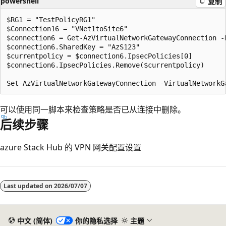
powershell
复制
$RG1 = "TestPolicyRG1"

$Connection16 = "VNet1toSite6"

$connection6 = Get-AzVirtualNetworkGatewayConnection -
$connection6.SharedKey = "AzS123"

$currentpolicy = $connection6.IpsecPolicies[0]

$connection6.IpsecPolicies.Remove($currentpolicy)

可以使用同一脚本来检查策略是否已从连接中删除。
后续步骤
azure Stack Hub 的
VPN 网关配置设置
Last updated on
2026/07/07
中文 (简体)
你的隐私选择
主题