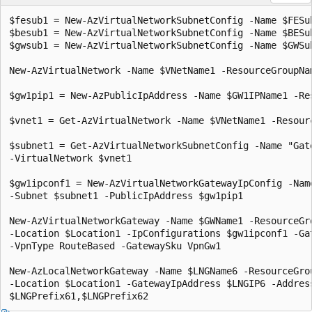
$fesub1 = New-AzVirtualNetworkSubnetConfig -Name $FESu
$besub1 = New-AzVirtualNetworkSubnetConfig -Name $BESu
$gwsub1 = New-AzVirtualNetworkSubnetConfig -Name $GWSu
New-AzVirtualNetwork -Name $VNetName1 -ResourceGroupNa
$gw1pip1 = New-AzPublicIpAddress -Name $GW1IPName1 -Re
$vnet1 = Get-AzVirtualNetwork -Name $VNetName1 -Resourc
$subnet1 = Get-AzVirtualNetworkSubnetConfig -Name "Gate
-VirtualNetwork $vnet1

$gw1ipconf1 = New-AzVirtualNetworkGatewayIpConfig -Name
-Subnet $subnet1 -PublicIpAddress $gw1pip1

New-AzVirtualNetworkGateway -Name $GWName1 -ResourceGro
-Location $Location1 -IpConfigurations $gw1ipconf1 -Gat
-VpnType RouteBased -GatewaySku VpnGw1

New-AzLocalNetworkGateway -Name $LNGName6 -ResourceGrou
-Location $Location1 -GatewayIpAddress $LNGIP6 -Address