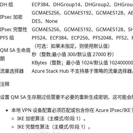
DH 组
ECP384、DHGroup14、DHGroup2、DHGrou
GCMAES256、GCMAES192、GCMAES128、AE
IPsec 加密
DES、None
IPsec 完整性
GCMAES256、GCMAES192、GCMAES128、SH
PFS 组
PFS24、ECP384、ECP256、PFS2048、PFS2
（可选：如果未指定，则使用默认值）
QM SA 生命周
秒（整数;最小值 300/默认值 27000 秒）
期
KBytes（整数；最小值 1024/默认值 102400000 
流量选择器
Azure Stack Hub 不支持基于策略的流量选择
注释
设置 QM SA 生存期过低需要不必要的重新生成密钥，这可能
本地 VPN 设备配置必须匹配或包含你在 Azure IPsec/
IKE 加密算法（主模式/阶段 1）。
IKE 完整性算法（主模式/阶段 1）。