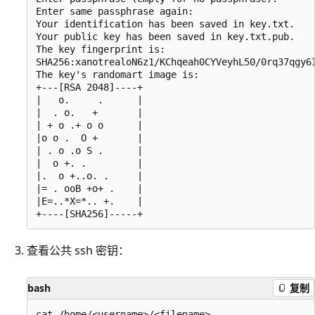
Enter same passphrase again:

Your identification has been saved in key.txt.

Your public key has been saved in key.txt.pub.

The key fingerprint is:

SHA256:xanotrealoN6z1/KChqeah0CYVeyhL50/0rq37qgy6I
The key's randomart image is:

+---[RSA 2048]----+

|   o.     .      |

|  . o.   +       |

| + o .+ o o      |

|o o .  O +       |

| . o .o S .      |

|  o +. .         |

|.  o +..o. .     |

|= . ooB +o+ .    |

|E=..*X=*.. +.    |

查看公共 ssh 密钥：
bash
复制