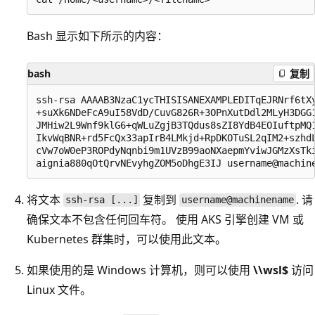
Bash 显示如下所示的内容：
bash
复制
ssh-rsa AAAAB3NzaC1ycTHISISANEXAMPLEDITqEJRNrf6tXy
+suXk6NDeFcA9uI58VdD/CuvG826R+3OPnXutDdl2MLyH3DGG1
JMHiw2L9Wnf9klG6+qWLuZgjB3TQdus8sZI8YdB4EOIuftpMQ1
IkvWqBNR+rd5FcQx33apIrB4LMkjd+RpDKOTuSL2qIM2+szhdL
cVw7oW0eP3ROPdyNqnbi9m1UVzB99aoNXaepmYviwJGMzXsTki
将文本
复制到
. 请
ssh-rsa [...]
username@machinename
确保文本不包含任何回车符。 使用 AKS 引擎创建 VM 或
Kubernetes 群集时，可以使用此文本。
如果使用的是 Windows 计算机，则可以使用
\\wsl$
访问
Linux 文件。