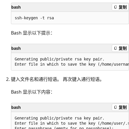
bash
复制
Bash 显示以下提示：
bash
复制
Generating public/private rsa key pair.

键入文件名和通行短语。 再次键入通行短语。
Bash 显示以下内容：
bash
复制
Generating public/private rsa key pair.

Enter file in which to save the key (/home/user/.s
Enter passphrase (empty for no passphrase):
