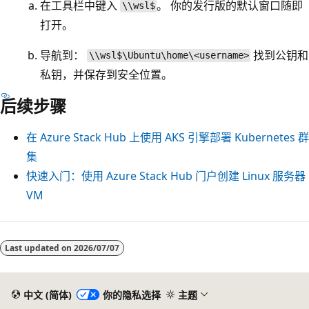
在工具栏中键入
。 你的发行版的默认窗口随即
\\wsl$
打开。
导航到：
找到公钥和
\\wsl$\Ubuntu\home\<username>
私钥，并保存到安全位置。
后续步骤
在 Azure Stack Hub 上使用 AKS 引擎部署 Kubernetes 群
集
快速入门：使用 Azure Stack Hub 门户创建 Linux 服务器
VM
阅
读
Last updated on
2026/07/07
模
式
中文 (简体)
你的隐私选择
主题
已