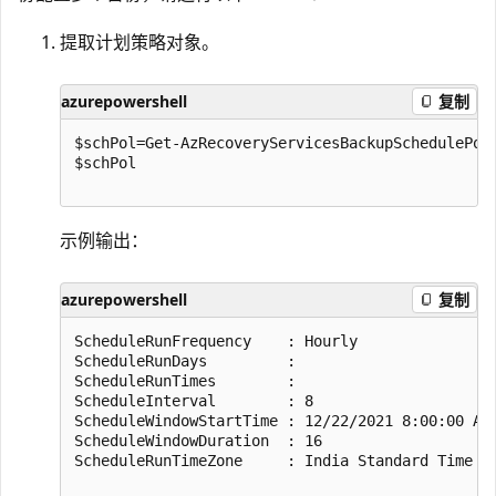
提取计划策略对象。
azurepowershell
复制
$schPol=Get-AzRecoveryServicesBackupSchedulePol
$schPol

示例输出：
azurepowershell
复制
ScheduleRunFrequency    : Hourly

ScheduleRunDays         :

ScheduleRunTimes        :

ScheduleInterval        : 8

ScheduleWindowStartTime : 12/22/2021 8:00:00 AM

ScheduleWindowDuration  : 16

ScheduleRunTimeZone     : India Standard Time
