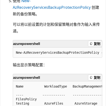
使用
New-
AzRecoveryServicesBackupProtectionPolicy
创建
新的备份策略。
可以将以前设置的计划和保留策略对象作为输入来传
递。
azurepowershell
复制
输出显示策略配置：
azurepowershell
复制
Name           WorkloadType   BackupManagementT
                                               
----          ------------    -----------------
FilesPolicy

testing        AzureFiles      AzureStorage    