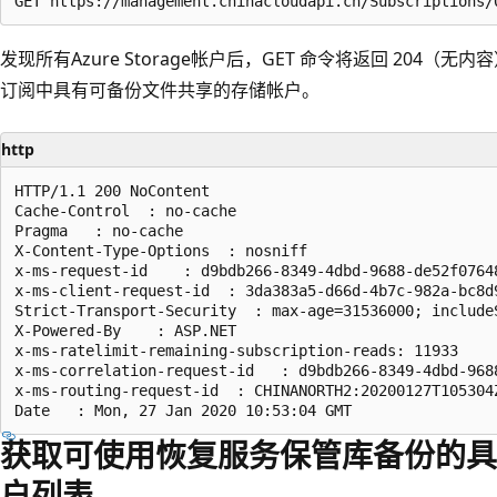
发现所有Azure Storage帐户后，GET 命令将返回 204
订阅中具有可备份文件共享的存储帐户。
http
HTTP/1.1 200 NoContent

Cache-Control  : no-cache

Pragma   : no-cache

X-Content-Type-Options  : nosniff

x-ms-request-id    : d9bdb266-8349-4dbd-9688-de52f07648
x-ms-client-request-id  : 3da383a5-d66d-4b7c-982a-bc8d
Strict-Transport-Security  : max-age=31536000; includeS
X-Powered-By    : ASP.NET

x-ms-ratelimit-remaining-subscription-reads: 11933

x-ms-correlation-request-id   : d9bdb266-8349-4dbd-9688
x-ms-routing-request-id  : CHINANORTH2:20200127T105304
获取可使用恢复服务保管库备份的具
户列表