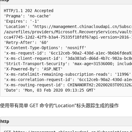
HTTP/1.1 202 Accepted

'Pragma': 'no-cache'

'Expires': '-1'

'Location': ‘https://management.chinacloudapi.cn/Subsc
/azurefiles/providers/Microsoft.RecoveryServices/vault
cca47745-12d2-42f9-b3a4-75335f18fdf6?api-version=2016-1
'Retry-After': '60'

'X-Content-Type-Options': 'nosniff'

'x-ms-request-id': '6cc12ceb-90a2-430d-a1ec-9b6b6fdea92
'x-ms-client-request-id': ‘3da383a5-d66d-4b7c-982a-bc8
'Strict-Transport-Security': 'max-age=31536000; include
'X-Powered-By': 'ASP.NET'

'x-ms-ratelimit-remaining-subscription-reads': '11996'

'x-ms-correlation-request-id': '6cc12ceb-90a2-430d-a1ec
'x-ms-routing-request-id': CHINANORTH2:20200203T091326
使用带有简单 GET 命令的“Location”标头跟踪生成的操作
http