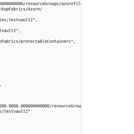
0000000000/resourceGroups/azurefiles/providers

kupFabrics/Azure/

es;testvault2",

vault2",

pFabrics/protectableContainers",



000-0000-000000000000/resourceGroups/

/testvault2"
