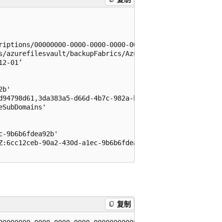
riptions/00000000-0000-0000-0000-000000000000/ResourceGro
s/azurefilesvault/backupFabrics/Azure/operationResults/

2-01’

b'

d94798d61,3da383a5-d66d-4b7c-982a-bc8d94798d61’

SubDomains'

-9b6b6fdea92b'

Z:6cc12ceb-90a2-430d-a1ec-9b6b6fdea92b'

复制