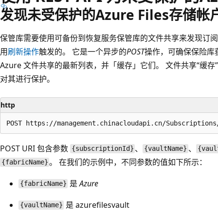
发现未受保护的Azure Files存储帐
保管库需要使用可备份到恢复服务保管库的文件共享来发现订阅中的所有
用
刷新操作
触发的。 它是一个异步的
POST
操作，可确保保险库
Azure 文件共享的最新列表，并「缓存」它们。 文件共享“缓存
对其进行保护。
http
POST URI 包含参数
、
、
{subscriptionId}
{vaultName}
{vaul
。 在我们的示例中，不同参数的值如下所示：
{fabricName}
是
Azure
{fabricName}
是 azurefilesvault
{vaultName}