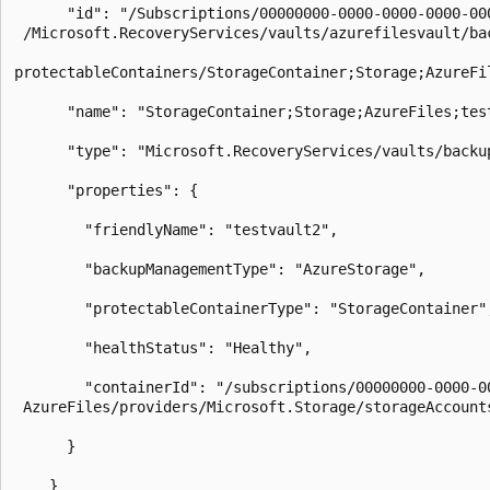
​      "id": "/Subscriptions/00000000-0000-0000-0000-00
 /Microsoft.RecoveryServices/vaults/azurefilesvault/bac
protectableContainers/StorageContainer;Storage;AzureFil
​      "name": "StorageContainer;Storage;AzureFiles;test
​      "type": "Microsoft.RecoveryServices/vaults/backu
​      "properties": {

​        "friendlyName": "testvault2",

​        "backupManagementType": "AzureStorage",

​        "protectableContainerType": "StorageContainer",
​        "healthStatus": "Healthy",

​        "containerId": "/subscriptions/00000000-0000-0
 AzureFiles/providers/Microsoft.Storage/storageAccounts
​      }

​    }
