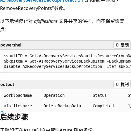
RemoveRecoveryPoints”参数。
以下示例停止对
afsfileshare
文件共享的保护，而不保留恢复
点：
powershell
复制
$vaultID = Get-AzRecoveryServicesVault -ResourceGroupN
$bkpItem = Get-AzRecoveryServicesBackupItem -BackupMan
output
复制
WorkloadName     Operation            Status         S
------------     ---------            ------         -
后续步骤
了解如何在Azure门户中管理Azure Files备份。