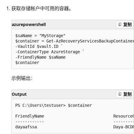
获取存储帐户中可用的容器。
azurepowershell
复制
$saName = "MyStorage" 

$container = Get-AzRecoveryServicesBackupContainer
-VaultId $vault.ID ` 

-ContainerType AzureStorage ` 

-FriendlyName $saName 

示例输出：
Output
复制
PS C:\Users\testuser> $container

FriendlyName                             ResourceG
------------                             ---------