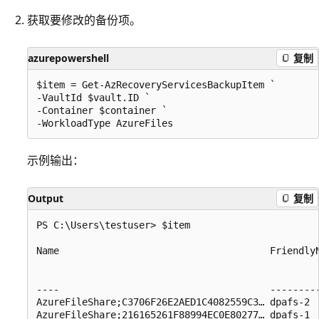
获取要修改的备份项。
azurepowershell
复制
$item = Get-AzRecoveryServicesBackupItem ` 

-VaultId $vault.ID ` 

-Container $container ` 

示例输出：
Output
复制
PS C:\Users\testuser> $item

Name                                     Friendly
                                                 
                                                 
----                                     --------
AzureFileShare;C3706F26E2AED1C4082559C3… dpafs-2 