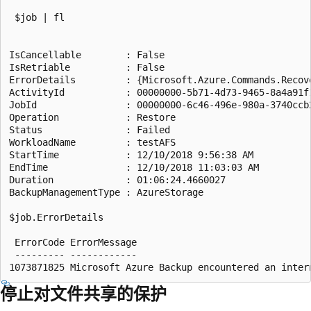
 $job | fl

IsCancellable        : False

IsRetriable          : False

ErrorDetails         : {Microsoft.Azure.Commands.Recov
ActivityId           : 00000000-5b71-4d73-9465-8a4a91f1
JobId                : 00000000-6c46-496e-980a-3740ccb2
Operation            : Restore

Status               : Failed

WorkloadName         : testAFS

StartTime            : 12/10/2018 9:56:38 AM

EndTime              : 12/10/2018 11:03:03 AM

Duration             : 01:06:24.4660027

BackupManagementType : AzureStorage

$job.ErrorDetails

 ErrorCode ErrorMessage                                
 --------- ------------                                
停止对文件共享的保护