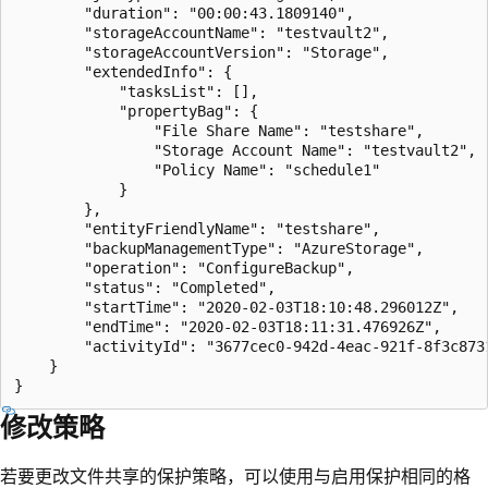
        "duration": "00:00:43.1809140",

        "storageAccountName": "testvault2",

        "storageAccountVersion": "Storage",

        "extendedInfo": {

            "tasksList": [],

            "propertyBag": {

                "File Share Name": "testshare",

                "Storage Account Name": "testvault2",

                "Policy Name": "schedule1"

            }

        },

        "entityFriendlyName": "testshare",

        "backupManagementType": "AzureStorage",

        "operation": "ConfigureBackup",

        "status": "Completed",

        "startTime": "2020-02-03T18:10:48.296012Z",

        "endTime": "2020-02-03T18:11:31.476926Z",

        "activityId": "3677cec0-942d-4eac-921f-8f3c8731
    }

修改策略
若要更改文件共享的保护策略，可以使用与启用保护相同的格