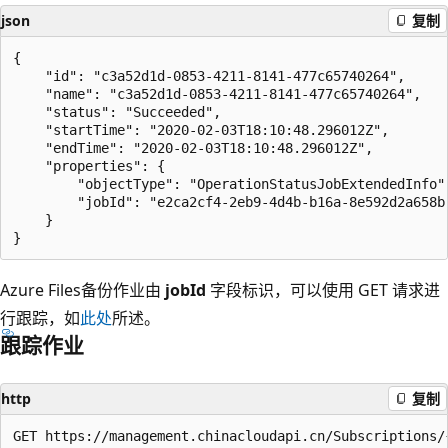
json
复制
{

    "id": "c3a52d1d-0853-4211-8141-477c65740264",

    "name": "c3a52d1d-0853-4211-8141-477c65740264",

    "status": "Succeeded",

    "startTime": "2020-02-03T18:10:48.296012Z",

    "endTime": "2020-02-03T18:10:48.296012Z",

    "properties": {

        "objectType": "OperationStatusJobExtendedInfo",
        "jobId": "e2ca2cf4-2eb9-4d4b-b16a-8e592d2a658b"
    }

Azure Files备份作业由
jobId
字段标识，可以使用 GET 请求进
行跟踪，如
此处
所述。
跟踪作业
http
复制