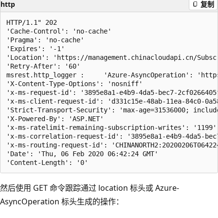
http
复制
HTTP/1.1" 202

'Cache-Control': 'no-cache'

'Pragma': 'no-cache'

'Expires': '-1'

'Location': 'https://management.chinacloudapi.cn/Subsc
'Retry-After': '60'

msrest.http_logger :     'Azure-AsyncOperation': 'http
'X-Content-Type-Options': 'nosniff'

'x-ms-request-id': '3895e8a1-e4b9-4da5-bec7-2cf0266405f
'x-ms-client-request-id': 'd331c15e-48ab-11ea-84c0-0a5
'Strict-Transport-Security': 'max-age=31536000; include
'X-Powered-By': 'ASP.NET'

'x-ms-ratelimit-remaining-subscription-writes': '1199'

'x-ms-correlation-request-id': '3895e8a1-e4b9-4da5-bec7
'x-ms-routing-request-id': 'CHINANORTH2:20200206T06422
'Date': 'Thu, 06 Feb 2020 06:42:24 GMT'

然后使用 GET 命令跟踪通过 location 标头或 Azure-
AsyncOperation 标头生成的操作：