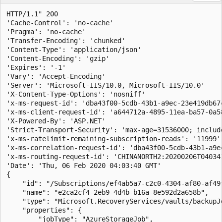
HTTP/1.1" 200

'Cache-Control': 'no-cache'

'Pragma': 'no-cache'

'Transfer-Encoding': 'chunked'

'Content-Type': 'application/json'

'Content-Encoding': 'gzip'

'Expires': '-1'

'Vary': 'Accept-Encoding'

'Server': 'Microsoft-IIS/10.0, Microsoft-IIS/10.0'

'X-Content-Type-Options': 'nosniff'

'x-ms-request-id': 'dba43f00-5cdb-43b1-a9ec-23e419db67c
'x-ms-client-request-id': 'a644712a-4895-11ea-ba57-0a5
'X-Powered-By': 'ASP.NET'

'Strict-Transport-Security': 'max-age=31536000; include
'x-ms-ratelimit-remaining-subscription-reads': '11999'

'x-ms-correlation-request-id': 'dba43f00-5cdb-43b1-a9ec
'x-ms-routing-request-id': 'CHINANORTH2:20200206T04034
'Date': 'Thu, 06 Feb 2020 04:03:40 GMT'

{

    "id": "/Subscriptions/ef4ab5a7-c2c0-4304-af80-af49
    "name": "e2ca2cf4-2eb9-4d4b-b16a-8e592d2a658b",

    "type": "Microsoft.RecoveryServices/vaults/backupJo
    "properties": {

        "jobType": "AzureStorageJob",
