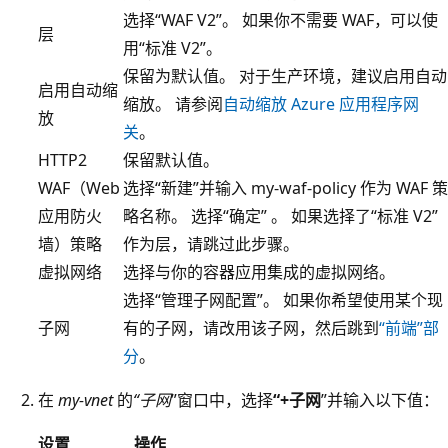
选择“WAF V2”。 如果你不需要 WAF，可以使
层
用“标准 V2”。
保留为默认值。 对于生产环境，建议启用自动
启用自动缩
缩放。 请参阅
自动缩放 Azure 应用程序网
放
关
。
HTTP2
保留默认值。
WAF（Web
选择“新建”并输入 my-waf-policy 作为 WAF 策
应用防火
略名称。 选择“确定” 。 如果选择了“标准 V2”
墙）策略
作为层，请跳过此步骤。
虚拟网络
选择与你的容器应用集成的虚拟网络。
选择“管理子网配置”。 如果你希望使用某个现
子网
有的子网，请改用该子网，然后跳到
“前端”部
分
。
在
my-vnet
的
“子网
”窗口中，选择
“+子网
”并输入以下值：
设置
操作