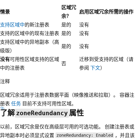
区域冗
情景
启用区域冗余所需的操作
余？
支持区域中
的新注册表
是的
没有
支持的区域中的现有注册表
是的
没有
支持区域中的异地副本（高
是的
没有
级版）
没有
可用性区域支持的区域
迁移到受支持的区域（请
否
中的注册表
参阅
下文
）
注释
区域冗余适用于注册表数据平面（映像推送和拉取）。 容器注
册表
任务
目前不支持可用性区域。
了解
属性
zoneRedundancy
以前，区域冗余是仅在高级层可用的可选功能。 创建注册表或
异地副本时必须显式设置
，并且该
zoneRedundancy: Enabled