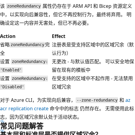
该
属性仍存在于 ARM API 和 Bicep 资源定义
zoneRedundancy
中，以实现向后兼容性，但它不再控制行为，最终将弃用。 明
确设定这一内容并无害处，但已不再必要。
Action
Effect
省略
完
注册表是受支持区域中的区域冗余（默
zoneRedundancy
全
认行为）
设置
无更改 - 与默认值匹配。 可以安全地保
zoneRedundancy:
留在现有的模板中
'Enabled'
设置
在受支持的区域中不起作用 - 无法禁用
zoneRedundancy:
区域冗余
'Disabled'
对于 Azure CLI，为实现向后兼容，
和
az
--zone-redundancy
acr replication create
命令中的标志
仍然存在。 无需使用此标
志，因为区域冗余默认处于活动状态。
常见问题解答
基本层和标准层是否提供区域冗余？