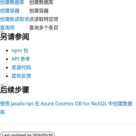
创建数据库
创建数据库
s
创建容器
创建容器
D
创建和读取项
点读取特定项
B
查询项
查询多个条目
帐
另请参阅
户
的
npm 包
层
API 参考
次
库源代码
结
提供反馈
构
后续步骤
示
意
使用 JavaScript 在 Azure Cosmos DB for NoSQL 中创建数据
图
库
。
该
帐
Last updated on
2026/05/20