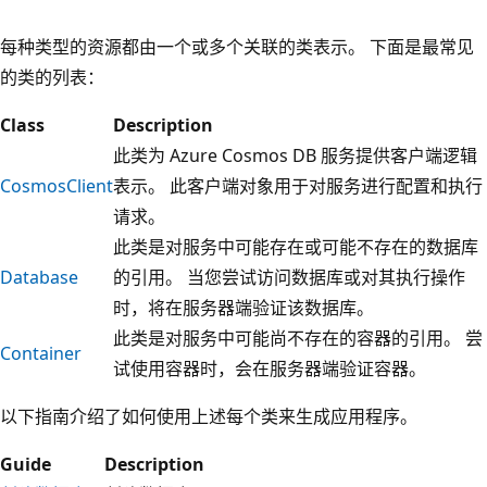
顶
每种类型的资源都由一个或多个关联的类表示。 下面是最常见
部
的类的列表：
是
Class
Description
显
此类为 Azure Cosmos DB 服务提供客户端逻辑
示
CosmosClient
表示。 此客户端对象用于对服务进行配置和执行
A
请求。
z
此类是对服务中可能存在或可能不存在的数据库
u
Database
的引用。 当您尝试访问数据库或对其执行操作
r
时，将在服务器端验证该数据库。
e
此类是对服务中可能尚不存在的容器的引用。 尝
C
Container
试使用容器时，会在服务器端验证容器。
o
s
以下指南介绍了如何使用上述每个类来生成应用程序。
m
Guide
Description
o