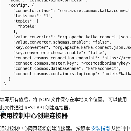
  "config": {

    "connector.class": "com.azure.cosmos.kafka.connect.
    "tasks.max": "1",

    "topics": [

      "hotels"

    ],

    "value.converter": "org.apache.kafka.connect.json.J
    "value.converter.schemas.enable": "false",

    "key.converter": "org.apache.kafka.connect.json.Jso
    "key.converter.schemas.enable": "false",

    "connect.cosmos.connection.endpoint": "https://<co
    "connect.cosmos.master.key": "<cosmosdbprimarykey>"
    "connect.cosmos.databasename": "kafkaconnect",

    "connect.cosmos.containers.topicmap": "hotels#kafka
  }

填写所有值后，将 JSON 文件保存在本地某个位置。 可以使用
此文件通过 REST API 创建连接器。
使用控制中心创建连接器
通过控制中心网页轻松创建连接器。 按照本
安装指南
从控制中