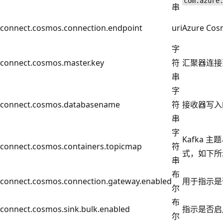
com.azure
串
connect.cosmos.connection.endpoint
uri
Azure Co
字
connect.cosmos.master.key
符
汇聚器连接到的
串
字
connect.cosmos.databasename
符
接收器写入的 
串
字
Kafka 主
connect.cosmos.containers.topicmap
符
式，如下所
串
布
connect.cosmos.connection.gateway.enabled
用于指示是否
尔
布
connect.cosmos.sink.bulk.enabled
指示是否启
尔