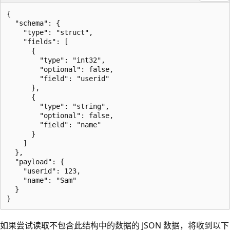
{

  "schema": {

    "type": "struct",

    "fields": [

      {

        "type": "int32",

        "optional": false,

        "field": "userid"

      },

      {

        "type": "string",

        "optional": false,

        "field": "name"

      }

    ]

  },

  "payload": {

    "userid": 123,

    "name": "Sam"

  }

如果尝试读取不包含此结构中的数据的 JSON 数据，将收到以下