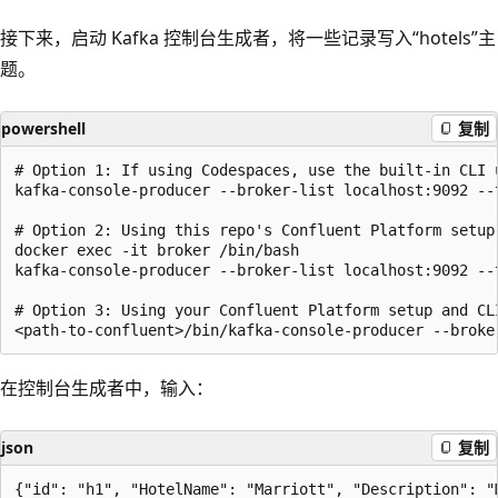
接下来，启动 Kafka 控制台生成者，将一些记录写入“hotels”主
题。
powershell
复制
# Option 1: If using Codespaces, use the built-in CLI u
kafka-console-producer --broker-list localhost:9092 --t
# Option 2: Using this repo's Confluent Platform setup
docker exec -it broker /bin/bash

kafka-console-producer --broker-list localhost:9092 --t
# Option 3: Using your Confluent Platform setup and CLI
在控制台生成者中，输入：
json
复制
{"id": "h1", "HotelName": "Marriott", "Description": "M