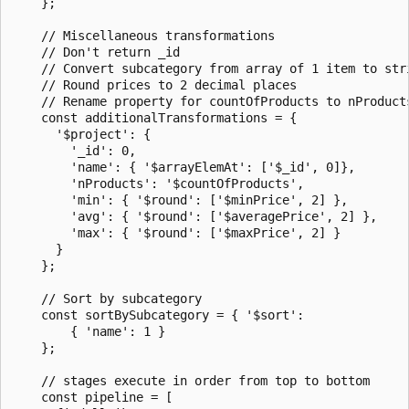
    };

    // Miscellaneous transformations

    // Don't return _id

    // Convert subcategory from array of 1 item to stri
    // Round prices to 2 decimal places

    // Rename property for countOfProducts to nProducts
    const additionalTransformations = {

      '$project': {

        '_id': 0,

        'name': { '$arrayElemAt': ['$_id', 0]},

        'nProducts': '$countOfProducts',

        'min': { '$round': ['$minPrice', 2] },

        'avg': { '$round': ['$averagePrice', 2] },

        'max': { '$round': ['$maxPrice', 2] }

      }

    };

    // Sort by subcategory

    const sortBySubcategory = { '$sort': 

        { 'name': 1 } 

    };

    // stages execute in order from top to bottom

    const pipeline = [
