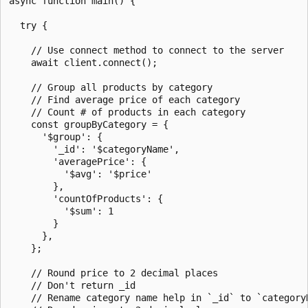
async function main() {

  try {

    // Use connect method to connect to the server

    await client.connect();

    // Group all products by category

    // Find average price of each category

    // Count # of products in each category

    const groupByCategory = {

      '$group': {

        '_id': '$categoryName',

        'averagePrice': {

          '$avg': '$price'

        },

        'countOfProducts': {

          '$sum': 1

        }

      },

    };

    // Round price to 2 decimal places

    // Don't return _id

    // Rename category name help in `_id` to `categoryN