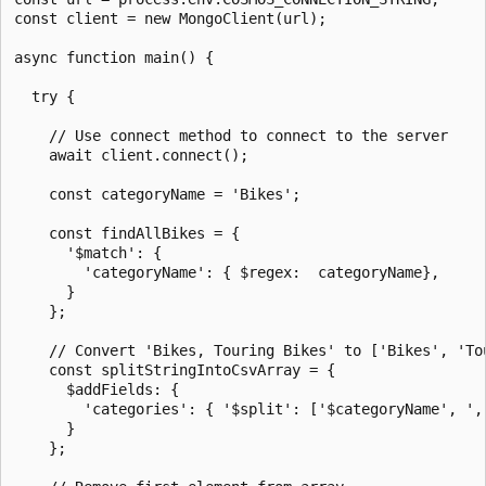
const client = new MongoClient(url);

async function main() {

  try {

    // Use connect method to connect to the server

    await client.connect();

    const categoryName = 'Bikes';

    const findAllBikes = {

      '$match': {

        'categoryName': { $regex:  categoryName},

      }

    };

    // Convert 'Bikes, Touring Bikes' to ['Bikes', 'Tou
    const splitStringIntoCsvArray = {

      $addFields: {

        'categories': { '$split': ['$categoryName', ', 
      }

    };
