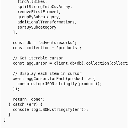
      findAllBikes,

      splitStringIntoCsvArray,

      removeFirstElement,

      groupBySubcategory,

      additionalTransformations,

      sortBySubcategory

    ];

    const db = 'adventureworks';

    const collection = 'products';

    // Get iterable cursor

    const aggCursor = client.db(db).collection(collecti
    // Display each item in cursor

    await aggCursor.forEach(product => {

      console.log(JSON.stringify(product));

    });

    return 'done';

  } catch (err) {

    console.log(JSON.stringify(err));

  }

}
