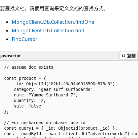
要查找文档，请使用查询来定义文档的查找方式。
MongoClient.Db.Collection.findOne
MongoClient.Db.Collection.find
FindCursor
javascript
复制
// assume doc exists

const product = {

    _id: ObjectId("62b1f43a9446918500c875c5"),

    category: "gear-surf-surfboards",

    name: "Yamba Surfboard 7",

    quantity: 12,

    sale: false

};

// For unsharded database: use id

const query1 = { _id: ObjectId(product._id) };

const foundById = await client.db("adventureworks").co