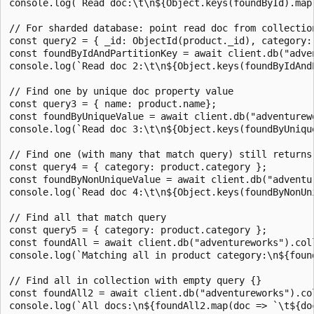
console.log(`Read doc:\t\n${Object.keys(foundById).map
// For sharded database: point read doc from collection
const query2 = { _id: ObjectId(product._id), category: 
const foundByIdAndPartitionKey = await client.db("adve
console.log(`Read doc 2:\t\n${Object.keys(foundByIdAnd
// Find one by unique doc property value

const query3 = { name: product.name};

const foundByUniqueValue = await client.db("adventurew
console.log(`Read doc 3:\t\n${Object.keys(foundByUniqu
// Find one (with many that match query) still returns 
const query4 = { category: product.category };

const foundByNonUniqueValue = await client.db("adventu
console.log(`Read doc 4:\t\n${Object.keys(foundByNonUn
// Find all that match query

const query5 = { category: product.category };

const foundAll = await client.db("adventureworks").col
console.log(`Matching all in product category:\n${foun
// Find all in collection with empty query {}

const foundAll2 = await client.db("adventureworks").co
console.log(`All docs:\n${foundAll2.map(doc => `\t${doc