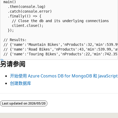
main()

  .then(console.log)

  .catch(console.error)

  .finally(() => {

    // Close the db and its underlying connections

    client.close();

  });

// Results: 

// {'name':'Mountain Bikes','nProducts':32,'min':539.99
// {'name':'Road Bikes','nProducts':43,'min':539.99,'av
另请参阅
开始使用 Azure Cosmos DB for MongoDB 和 JavaScript
创建数据库
Last updated on
2026/05/20