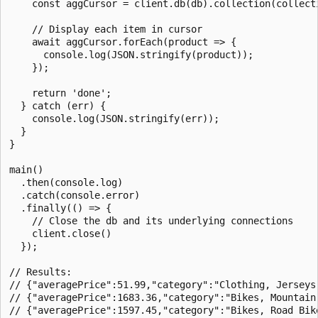
    const aggCursor = client.db(db).collection(collecti
    // Display each item in cursor

    await aggCursor.forEach(product => {

      console.log(JSON.stringify(product));

    });

    return 'done';

  } catch (err) {

    console.log(JSON.stringify(err));

  }

}

main()

  .then(console.log)

  .catch(console.error)

  .finally(() => {

    // Close the db and its underlying connections

    client.close()

  });

// Results:

// {"averagePrice":51.99,"category":"Clothing, Jerseys"
// {"averagePrice":1683.36,"category":"Bikes, Mountain 
// {"averagePrice":1597.45,"category":"Bikes, Road Bike