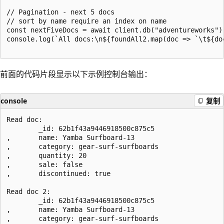
// Pagination - next 5 docs

// sort by name require an index on name

const nextFiveDocs = await client.db("adventureworks")
console.log(`All docs:\n${foundAll2.map(doc => `\t${doc
前面的代码片段显示以下示例控制台输出：
console
复制
Read doc:

        _id: 62b1f43a9446918500c875c5

,       name: Yamba Surfboard-13

,       category: gear-surf-surfboards

,       quantity: 20

,       sale: false

,       discontinued: true

Read doc 2:

        _id: 62b1f43a9446918500c875c5

,       name: Yamba Surfboard-13

,       category: gear-surf-surfboards
