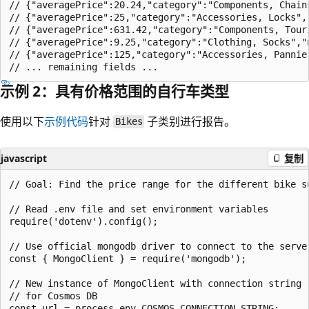
// {"averagePrice":20.24,"category":"Components, Chains
// {"averagePrice":25,"category":"Accessories, Locks","
// {"averagePrice":631.42,"category":"Components, Touri
// {"averagePrice":9.25,"category":"Clothing, Socks","n
// {"averagePrice":125,"category":"Accessories, Pannier
示例 2：具有价格范围的自行车类型
使用以下
示例代码
针对
子类别进行报告。
Bikes
javascript
复制
// Goal: Find the price range for the different bike su
// Read .env file and set environment variables

require('dotenv').config();

// Use official mongodb driver to connect to the server
const { MongoClient } = require('mongodb');

// New instance of MongoClient with connection string

// for Cosmos DB

const url = process.env.COSMOS_CONNECTION_STRING;
