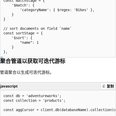
const matchStage = {

    '$match': {

        'categoryName': { $regex: 'Bikes' },

    }

}

// sort documents on field `name`

const sortStage = { 

    '$sort': { 

        "name": 1 

    } 

聚合管道以获取可迭代游标
管道聚合以生成可迭代游标。
javascript
复制
const db = 'adventureworks';

const collection = 'products';

const aggCursor = client.db(databaseName).collection(c