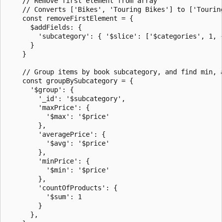
    // Remove first element from array

    // Converts ['Bikes', 'Touring Bikes'] to ['Touring
    const removeFirstElement = {

      $addFields: {

        'subcategory': { '$slice': ['$categories', 1, 
      }

    }

    // Group items by book subcategory, and find min, a
    const groupBySubcategory = {

      '$group': {

        '_id': '$subcategory',

        'maxPrice': {

          '$max': '$price'

        },

        'averagePrice': {

          '$avg': '$price'

        },

        'minPrice': {

          '$min': '$price'

        },

        'countOfProducts': {

          '$sum': 1

        }

      },
