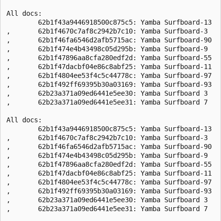
All docs:

        62b1f43a9446918500c875c5: Yamba Surfboard-13

,       62b1f4670c7af8c2942b7c10: Yamba Surfboard-3

,       62b1f46fa6546d2afb5715ac: Yamba Surfboard-90

,       62b1f474e4b43498c05d295b: Yamba Surfboard-9

,       62b1f47896aa8cfa280edf2d: Yamba Surfboard-55

,       62b1f47dacbf04e86c8abf25: Yamba Surfboard-11

,       62b1f4804ee53f4c5c44778c: Yamba Surfboard-97

,       62b1f492ff69395b30a03169: Yamba Surfboard-93

,       62b23a371a09ed6441e5ee30: Yamba Surfboard 3

,       62b23a371a09ed6441e5ee31: Yamba Surfboard 7

All docs:

        62b1f43a9446918500c875c5: Yamba Surfboard-13

,       62b1f4670c7af8c2942b7c10: Yamba Surfboard-3

,       62b1f46fa6546d2afb5715ac: Yamba Surfboard-90

,       62b1f474e4b43498c05d295b: Yamba Surfboard-9

,       62b1f47896aa8cfa280edf2d: Yamba Surfboard-55

,       62b1f47dacbf04e86c8abf25: Yamba Surfboard-11

,       62b1f4804ee53f4c5c44778c: Yamba Surfboard-97

,       62b1f492ff69395b30a03169: Yamba Surfboard-93

,       62b23a371a09ed6441e5ee30: Yamba Surfboard 3

,       62b23a371a09ed6441e5ee31: Yamba Surfboard 7
