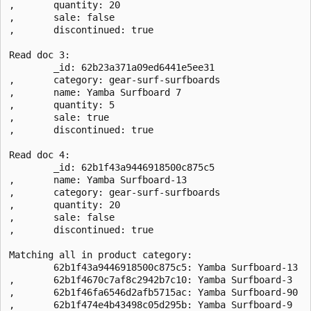
,       quantity: 20

,       sale: false

,       discontinued: true

Read doc 3:

        _id: 62b23a371a09ed6441e5ee31

,       category: gear-surf-surfboards

,       name: Yamba Surfboard 7

,       quantity: 5

,       sale: true

,       discontinued: true

Read doc 4:

        _id: 62b1f43a9446918500c875c5

,       name: Yamba Surfboard-13

,       category: gear-surf-surfboards

,       quantity: 20

,       sale: false

,       discontinued: true

Matching all in product category:

        62b1f43a9446918500c875c5: Yamba Surfboard-13

,       62b1f4670c7af8c2942b7c10: Yamba Surfboard-3

,       62b1f46fa6546d2afb5715ac: Yamba Surfboard-90

,       62b1f474e4b43498c05d295b: Yamba Surfboard-9
