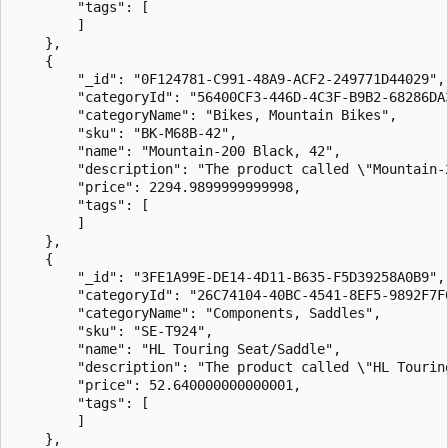
        "tags": [

        ]

    },

    {

        "_id": "0F124781-C991-48A9-ACF2-249771D44029",

        "categoryId": "56400CF3-446D-4C3F-B9B2-68286DA3
        "categoryName": "Bikes, Mountain Bikes",

        "sku": "BK-M68B-42",

        "name": "Mountain-200 Black, 42",

        "description": "The product called \"Mountain-2
        "price": 2294.9899999999998,

        "tags": [

        ]

    },

    {

        "_id": "3FE1A99E-DE14-4D11-B635-F5D39258A0B9",

        "categoryId": "26C74104-40BC-4541-8EF5-9892F7F0
        "categoryName": "Components, Saddles",

        "sku": "SE-T924",

        "name": "HL Touring Seat/Saddle",

        "description": "The product called \"HL Touring
        "price": 52.640000000000001,

        "tags": [

        ]

    },
