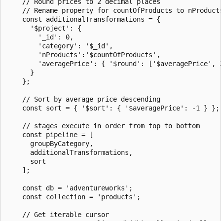
    // Round prices to 2 decimal places

    // Rename property for countOfProducts to nProducts
    const additionalTransformations = {

      '$project': {

        '_id': 0,

        'category': '$_id',

        'nProducts':'$countOfProducts',

        'averagePrice': { '$round': ['$averagePrice', 2
      }

    };

    // Sort by average price descending

    const sort = { '$sort': { '$averagePrice': -1 } };

    // stages execute in order from top to bottom

    const pipeline = [

      groupByCategory,

      additionalTransformations,

      sort

    ];

    const db = 'adventureworks';

    const collection = 'products';

    // Get iterable cursor
