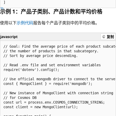
示例 1：产品子类别、产品计数和平均价格
使用以下
示例代码
报告每个产品子类别中的平均价格。
javascript
复制
// Goal: Find the average price of each product subcate
// the number of products in that subcategory.

// Sort by average price descending.

// Read .env file and set environment variables

require('dotenv').config();

// Use official mongodb driver to connect to the server
const { MongoClient } = require('mongodb');

// New instance of MongoClient with connection string

// for Cosmos DB

const url = process.env.COSMOS_CONNECTION_STRING;

const client = new MongoClient(url);
