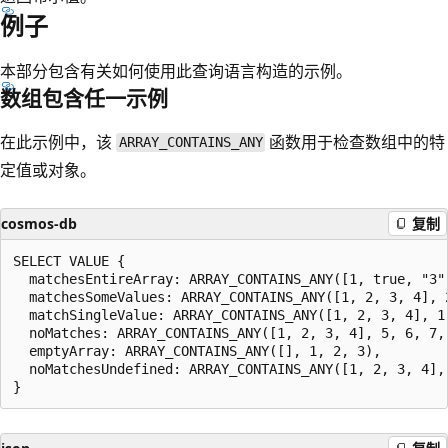
例子
本部分包含有关如何使用此查询语言构造的示例。
数组包含任一示例
在此示例中，该
函数用于检查数组中的特
ARRAY_CONTAINS_ANY
定值或对象。
cosmos-db
复制
SELECT VALUE {

  matchesEntireArray: ARRAY_CONTAINS_ANY([1, true, "3"
  matchesSomeValues: ARRAY_CONTAINS_ANY([1, 2, 3, 4], 2
  matchSingleValue: ARRAY_CONTAINS_ANY([1, 2, 3, 4], 1,
  noMatches: ARRAY_CONTAINS_ANY([1, 2, 3, 4], 5, 6, 7, 
  emptyArray: ARRAY_CONTAINS_ANY([], 1, 2, 3),

  noMatchesUndefined: ARRAY_CONTAINS_ANY([1, 2, 3, 4], 