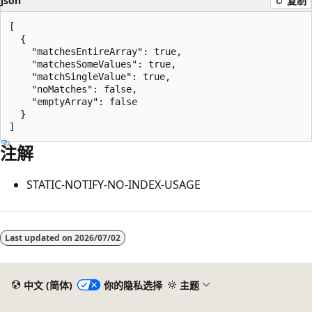
json
复制
[

  {

    "matchesEntireArray": true,

    "matchesSomeValues": true,

    "matchSingleValue": true,

    "noMatches": false,

    "emptyArray": false

  }

注解
STATIC-NOTIFY-NO-INDEX-USAGE
阅
读
Last updated on
2026/07/02
模
式
中文 (简体)
你的隐私选择
主题
已
禁