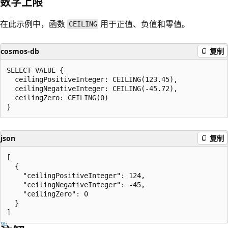
数字上限
在此示例中，函数
用于正值、负值和零值。
CEILING
cosmos-db
复制
SELECT VALUE {

  ceilingPositiveInteger: CEILING(123.45), 

  ceilingNegativeInteger: CEILING(-45.72),

  ceilingZero: CEILING(0)

json
复制
[

  {

    "ceilingPositiveInteger": 124,

    "ceilingNegativeInteger": -45,

    "ceilingZero": 0

  }
