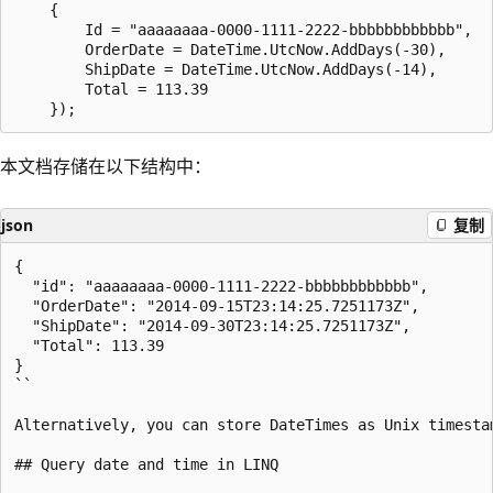
    {

        Id = "aaaaaaaa-0000-1111-2222-bbbbbbbbbbbb",

        OrderDate = DateTime.UtcNow.AddDays(-30),

        ShipDate = DateTime.UtcNow.AddDays(-14),

        Total = 113.39

本文档存储在以下结构中：
json
复制
{

  "id": "aaaaaaaa-0000-1111-2222-bbbbbbbbbbbb",

  "OrderDate": "2014-09-15T23:14:25.7251173Z",

  "ShipDate": "2014-09-30T23:14:25.7251173Z",

  "Total": 113.39

}

``  

Alternatively, you can store DateTimes as Unix timesta
## Query date and time in LINQ
