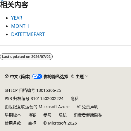
相关内容
YEAR
MONTH
DATETIMEPART
阅
读
Last updated on
2026/07/02
模
式
中文 (简体)
你的隐私选择
主题
已
禁
SH ICP 归档编号 13015306-25
用
PSB 归档编号 31011502002224
隐私
由世纪互联运营的 Microsoft Azure
AI 免责声明
早期版本
博客
参与
隐私
消费者健康隐私
使用条款
商标
© Microsoft 2026