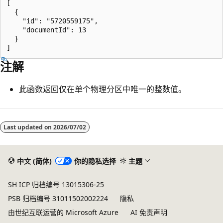
[

  {

    "id": "5720559175",

    "documentId": 13

  }

注解
此函数返回仅在单个物理分区中唯一的整数值。
阅
读
Last updated on
2026/07/02
模
式
中文 (简体)
你的隐私选择
主题
已
禁
SH ICP 归档编号 13015306-25
用
PSB 归档编号 31011502002224
隐私
由世纪互联运营的 Microsoft Azure
AI 免责声明