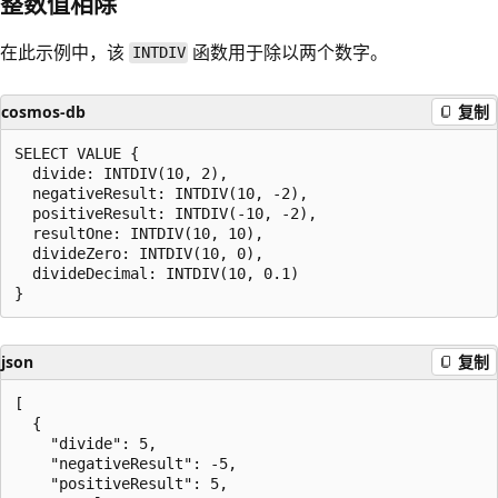
整数值相除
在此示例中，该
函数用于除以两个数字。
INTDIV
cosmos-db
复制
SELECT VALUE {

  divide: INTDIV(10, 2),

  negativeResult: INTDIV(10, -2),

  positiveResult: INTDIV(-10, -2),

  resultOne: INTDIV(10, 10),

  divideZero: INTDIV(10, 0),

  divideDecimal: INTDIV(10, 0.1)

json
复制
[

  {

    "divide": 5,

    "negativeResult": -5,

    "positiveResult": 5,
