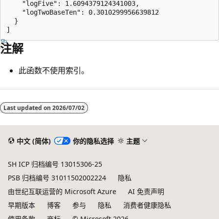
    "logFive": 1.6094379124341003,

    "logTwoBaseTen": 0.3010299956639812

  }

注解
此函数不使用索引。
阅
读
Last updated on
2026/07/02
模
式
中文 (简体)
你的隐私选择
主题
已
禁
SH ICP 归档编号 13015306-25
用
PSB 归档编号 31011502002224
隐私
由世纪互联运营的 Microsoft Azure
AI 免责声明
早期版本
博客
参与
隐私
消费者健康隐私
使用条款
商标
© Microsoft 2026