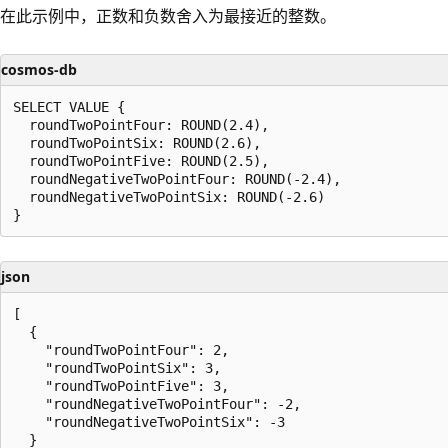
在此示例中，正数和负数舍入为最接近的整数。
cosmos-db
SELECT VALUE {

  roundTwoPointFour: ROUND(2.4),

  roundTwoPointSix: ROUND(2.6),

  roundTwoPointFive: ROUND(2.5),

  roundNegativeTwoPointFour: ROUND(-2.4),

  roundNegativeTwoPointSix: ROUND(-2.6)

json
[

  {

    "roundTwoPointFour": 2,

    "roundTwoPointSix": 3,

    "roundTwoPointFive": 3,

    "roundNegativeTwoPointFour": -2,

    "roundNegativeTwoPointSix": -3

  }
