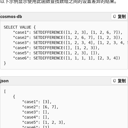
以下示例显示使用此函数查找数组之间的设置差异的结果。
cosmos-db
复制
SELECT VALUE {

    "case1": SETDIFFERENCE([1, 2, 3], [1, 2, 6, 7]),

    "case2": SETDIFFERENCE([1, 2, 6, 7], [1, 2, 3]),

    "case3": SETDIFFERENCE([1, 2, 3, 4], [1, 2, 3, 4, 5
    "case4": SETDIFFERENCE([], [1, 2, 3]),

    "case5": SETDIFFERENCE([1, 2, 3], []),

    "case6": SETDIFFERENCE([1, 1, 1, 1], [2, 3, 4])

json
复制
[

    {

        "case1": [3],

        "case2": [6, 7],

        "case3": [],

        "case4": [],

        "case5": [1, 2, 3],

        "case6": [1]
