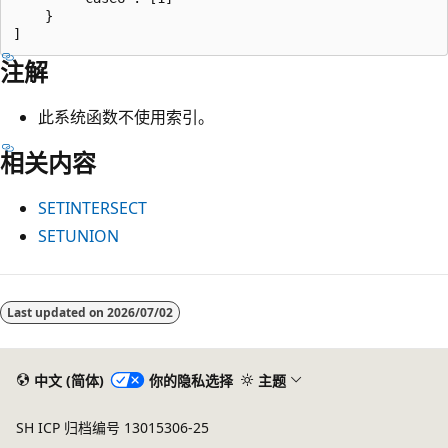
    }

注解
此系统函数不使用索引。
相关内容
SETINTERSECT
SETUNION
阅
读
Last updated on
2026/07/02
模
式
中文 (简体)
你的隐私选择
主题
已
禁
SH ICP 归档编号 13015306-25
用