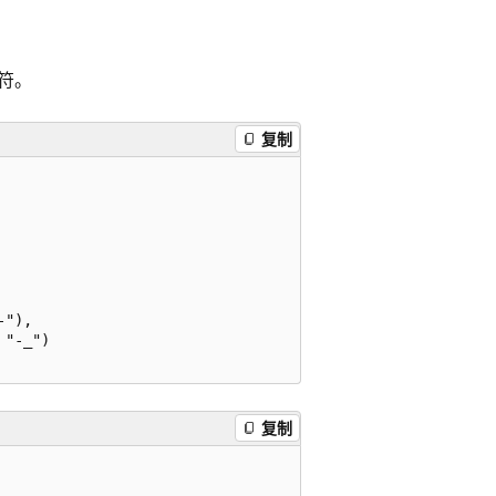
符。
复制
"),

"-_")

复制