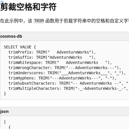
剪裁空格和字符
在此示例中，该
函数用于剪裁字符串中的空格和自定义字
TRIM
cosmos-db
SELECT VALUE {

  trimPrefix: TRIM("   AdventureWorks"),

  trimSuffix: TRIM("AdventureWorks   "),

  trimWhitespace: TRIM("   AdventureWorks   "),

  trimWrongCharacter: TRIM("---AdventureWorks---"),

  trimUnderscores: TRIM("___AdventureWorks___", "_"),

  trimHyphens: TRIM("---AdventureWorks---", "-"),

  trimSubsetCharacters: TRIM("-- AdventureWorks --", "-
  trimMultipleCharacters: TRIM("-_-AdventureWorks-_-", 
json
[

  {
