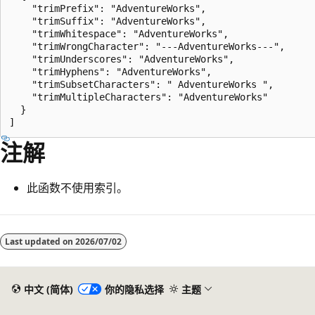
    "trimPrefix": "AdventureWorks",

    "trimSuffix": "AdventureWorks",

    "trimWhitespace": "AdventureWorks",

    "trimWrongCharacter": "---AdventureWorks---",

    "trimUnderscores": "AdventureWorks",

    "trimHyphens": "AdventureWorks",

    "trimSubsetCharacters": " AdventureWorks ",

    "trimMultipleCharacters": "AdventureWorks"

  }

注解
此函数不使用索引。
阅
读
Last updated on
2026/07/02
模
式
中文 (简体)
你的隐私选择
主题
已