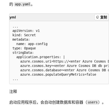
的
。
app.yaml
yml
复制
...

apiVersion: v1

kind: Secret

metadata:

  name: app-config

type: Opaque

stringData:

  application.properties: |

    azure.cosmos.uri=https://<enter Azure Cosmos D
    azure.cosmos.key=<enter Azure Cosmos DB db pri
    azure.cosmos.database=<enter Azure Cosmos DB d
    azure.cosmos.populateQueryMetrics=false

注释
启动应用程序后，会自动创建数据库和容器（
）。
users