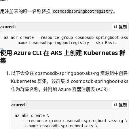
用注册表的唯一名称替换
。
cosmosdbspringbootregistry
azurecli
复制
az acr create --resource-group cosmosdb-springboot-aks-
使用 Azure CLI 在 AKS 上创建 Kubernetes 群
集
以下命令在 cosmosdb-springboot-aks-rg 资源组中创建
Kubernetes 群集，该群集以 cosmosdb-springboot-aks
作为群集名称，并附加 Azure 容器注册表 (ACR)
：
azurecli
复制
az aks create \

    --resource-group cosmosdb-springboot-aks-rg \

    --name cosmosdb-springboot-aks \
