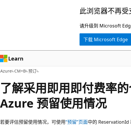
跳
此浏览器不再受
至
主
请升级到 Microsof
要
下载 Microsoft Edge
内
容
Learn
Azure
CM+B
预订
了解采用即用即付费率的
Azure 预留使用情况
若要评估预留使用情况，可使用
“预留”页面
中的 ReservationId