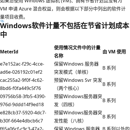
如果您使用 Windows 虚拟机 (VM)、拥有节省计划且没有为
VM 申请 Azure 混合权益，则会根据以下部分中列出的软件计
量项目收费。
Windows软件计量不包括在节省计划成本
中
使用情况文件中的计量
MeterId
由 VM 使用
名称
e7e152ac-f29c-4cce-
保留Windows 服务器
B 系列
ad6e-026192c01ef2
突发模式（单核）
cac255a2-9f0f-4c62-
预留Windows Svr 突发
B 系列
8bd6-f0fa449c5f76
（两个核心）
09756b58-3fb5-4390-
预留Windows服务器突
B 系列
976d-9ddd14f9ed18
发（四核）
e828cb37-5920-4dc7-
预留Windows服务器突
B 系列
b30f-664e4dbcb6c7
发性能（八核）
f65a06cf-c9c3-47a2-
保留 Windows 服务器
B 系列以外的