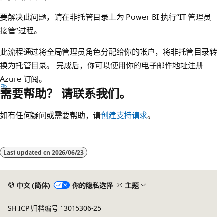
要解决此问题，请在非托管目录上为 Power BI 执行“IT 管理员
接管”
过程。
此流程通过将全局管理员角色分配给你的帐户，将非托管目录转
换为托管目录。 完成后，你可以使用你的电子邮件地址注册
Azure 订阅。
需要帮助？ 请联系我们。
如有任何疑问或需要帮助，请
创建支持请求
。
阅
读
Last updated on
2026/06/23
模
式
已
中文 (简体)
你的隐私选择
主题
禁
SH ICP 归档编号 13015306-25
用