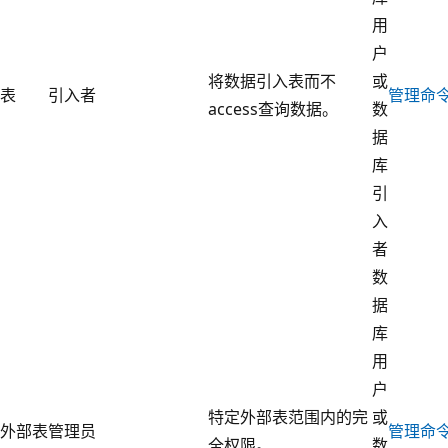
用
户
将数据引入表而不
或
表
引入者
管理命
access查询数据。
数
据
库
引
入
者
数
据
库
用
户
特定外部表范围内的完
或
外部表
管理员
管理命
全权限。
数