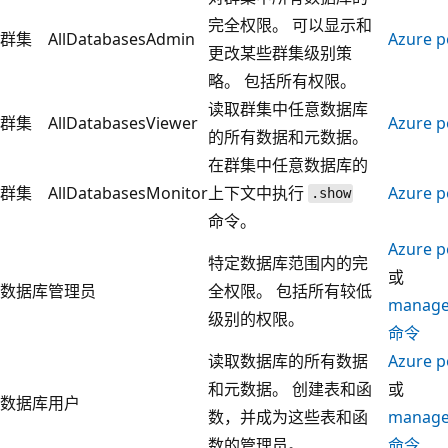
完全权限。 可以显示和
群集
AllDatabasesAdmin
Azure p
更改某些群集级别策
略。 包括所有权限。
读取群集中任意数据库
群集
AllDatabasesViewer
Azure p
的所有数据和元数据。
在群集中任意数据库的
群集
AllDatabasesMonitor
上下文中执行
Azure p
.show
命令。
Azure p
特定数据库范围内的完
或
数据库
管理员
全权限。 包括所有较低
manag
级别的权限。
命令
读取数据库的所有数据
Azure p
和元数据。 创建表和函
或
数据库
用户
数，并成为这些表和函
manag
数的管理员。
命令