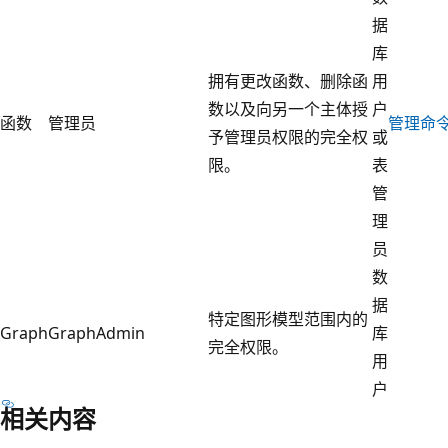
据
库
拥有更改函数、删除函
用
数以及向另一个主体授
户
函数
管理员
管理命
予管理员权限的完全权
或
限。
表
管
理
员
数
据
特定图形模型范围内的
Graph
GraphAdmin
库
完全权限。
用
户
相关内容