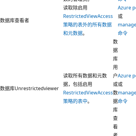
读取除启用
Azure p
RestrictedViewAccess
或
数据库
查看者
策略的表外的所有数据
manag
和元数据
。
命令
数
据
库
用
读取所有数据和元数
户
Azure p
据，包括启用
或
或
数据库
Unrestrictedviewer
RestrictedViewAccess
数
manag
策略的表中
。
据
命令
库
查
看
者