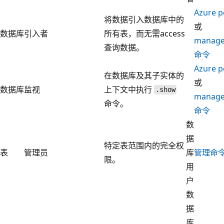
Azure p
将数据引入数据库中的
或
数据库
引入者
所有表，而无需access
manag
查询数据。
命令
Azure p
在数据库及其子实体的
或
数据库
监视
上下文中执行
.show
manag
命令。
命令
数
据
特定表范围内的完全权
表
管理员
库
管理命
限。
用
户
数
据
库