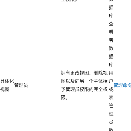
据
库
查
看
者
数
据
库
拥有更改视图、删除视
用
具体化
图以及向另一个主体授
户
管理员
管理命
视图
予管理员权限的完全权
或
限。
表
管
理
员
数